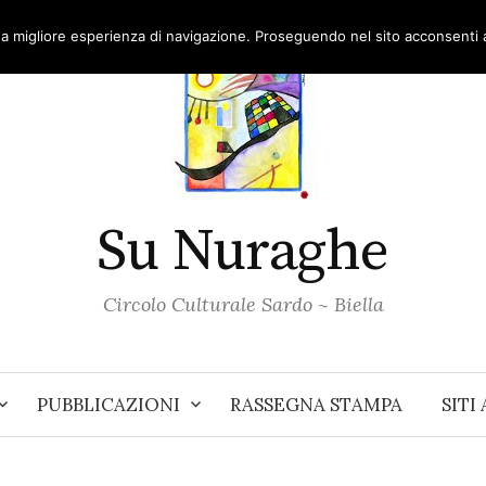
una migliore esperienza di navigazione. Proseguendo nel sito acconsenti al
Su Nuraghe
Circolo Culturale Sardo ~ Biella
PUBBLICAZIONI
RASSEGNA STAMPA
SITI