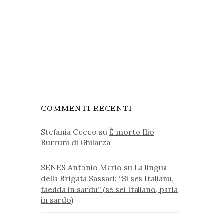
COMMENTI RECENTI
Stefania Cocco
su
È morto Ilio
Burruni di Ghilarza
SENES Antonio Mario
su
La lingua
della Brigata Sassari: “Si ses Italianu,
faedda in sardu” (se sei Italiano, parla
in sardo)