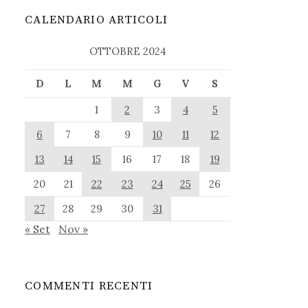
CALENDARIO ARTICOLI
OTTOBRE 2024
D
L
M
M
G
V
S
1
2
3
4
5
6
7
8
9
10
11
12
13
14
15
16
17
18
19
20
21
22
23
24
25
26
27
28
29
30
31
« Set
Nov »
COMMENTI RECENTI