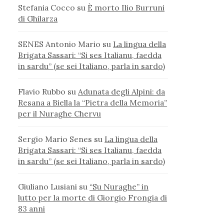
Stefania Cocco
su
È morto Ilio Burruni
di Ghilarza
SENES Antonio Mario
su
La lingua della
Brigata Sassari: “Si ses Italianu, faedda
in sardu” (se sei Italiano, parla in sardo)
Flavio Rubbo
su
Adunata degli Alpini: da
Resana a Biella la “Pietra della Memoria”
per il Nuraghe Chervu
Sergio Mario Senes
su
La lingua della
Brigata Sassari: “Si ses Italianu, faedda
in sardu” (se sei Italiano, parla in sardo)
Giuliano Lusiani
su
“Su Nuraghe” in
lutto per la morte di Giorgio Frongia di
83 anni