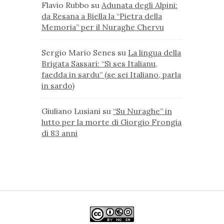
Flavio Rubbo
su
Adunata degli Alpini:
da Resana a Biella la “Pietra della
Memoria” per il Nuraghe Chervu
Sergio Mario Senes
su
La lingua della
Brigata Sassari: “Si ses Italianu,
faedda in sardu” (se sei Italiano, parla
in sardo)
Giuliano Lusiani
su
“Su Nuraghe” in
lutto per la morte di Giorgio Frongia
di 83 anni