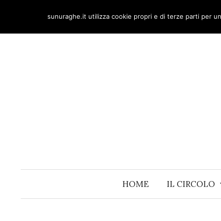
Skip
sunuraghe.it utilizza cookie propri e di terze parti per 
to
content
HOME
IL CIRCOLO