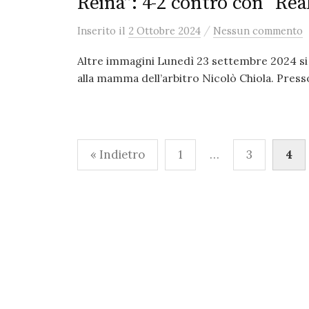
Reina”: 4-2 contro con “Re
/
Inserito
il
2 Ottobre 2024
Nessun commento
Altre immagini Lunedì 23 settembre 2024 si è 
alla mamma dell’arbitro Nicolò Chiola. Presso
Paginazione
« Indietro
1
…
3
4
degli
articoli