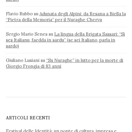
Flavio Rubbo
su
Adunata degli Alpini: da Resana a Biella la
“Pietra della Memoria” per il Nuraghe Chervu
Sergio Mario Senes
su
La lingua della Brigata Sassari: “Si
ses Italianu, faedda in sardu” (se sei Italiano, parla in
sardo)
Giuliano Lusiani
su
“Su Nuraghe” in lutto per la morte di
Giorgio Frongia di 83 anni
ARTICOLI RECENTI
Festival delle Identità: un ponte di cultura, impresa e