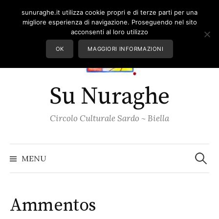
Skip
sunuraghe.it utilizza cookie propri e di terze parti per una
to
migliore esperienza di navigazione. Proseguendo nel sito
content
acconsenti al loro utilizzo
OK
MAGGIORI INFORMAZIONI
Su Nuraghe
Circolo Culturale Sardo ~ Biella
Ricerc
per:
MENU
Ammentos