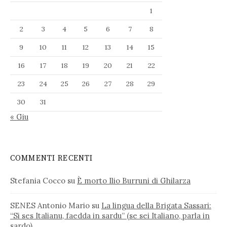
1
2
3
4
5
6
7
8
9
10
11
12
13
14
15
16
17
18
19
20
21
22
23
24
25
26
27
28
29
30
31
« Giu
COMMENTI RECENTI
Stefania Cocco
su
È morto Ilio Burruni di Ghilarza
SENES Antonio Mario
su
La lingua della Brigata Sassari:
“Si ses Italianu, faedda in sardu” (se sei Italiano, parla in
sardo)