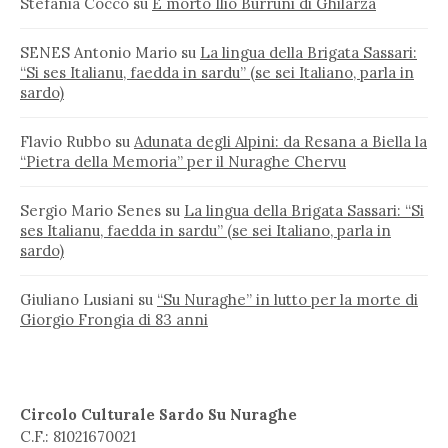
Stefania Cocco
su
È morto Ilio Burruni di Ghilarza
SENES Antonio Mario
su
La lingua della Brigata Sassari:
“Si ses Italianu, faedda in sardu” (se sei Italiano, parla in
sardo)
Flavio Rubbo
su
Adunata degli Alpini: da Resana a Biella la
“Pietra della Memoria” per il Nuraghe Chervu
Sergio Mario Senes
su
La lingua della Brigata Sassari: “Si
ses Italianu, faedda in sardu” (se sei Italiano, parla in
sardo)
Giuliano Lusiani
su
“Su Nuraghe” in lutto per la morte di
Giorgio Frongia di 83 anni
Circolo Culturale Sardo Su Nuraghe
C.F.: 81021670021