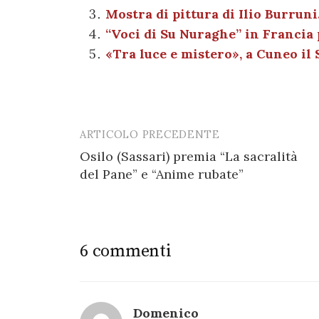
o
p
er
m
Mostra di pittura di Ilio Burruni
o
p
“Voci di Su Nuraghe” in Francia 
k
«Tra luce e mistero», a Cuneo il 
ARTICOLO PRECEDENTE
Post
Osilo (Sassari) premia “La sacralità
navigation
del Pane” e “Anime rubate”
6 commenti
Domenico