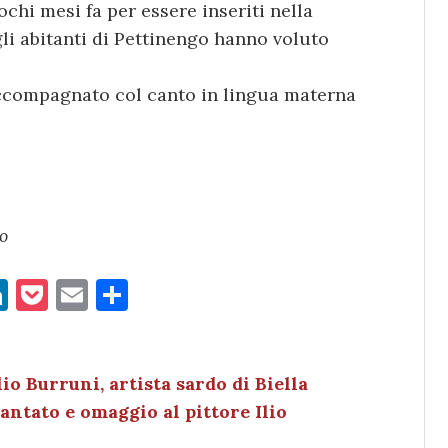
chi mesi fa per essere inseriti nella
li abitanti di Pettinengo hanno voluto
 accompagnato col canto in lingua materna
o
Li
P
E
C
n
o
m
o
k
c
ai
n
e
k
l
di
o Burruni, artista sardo di Biella
antato e omaggio al pittore Ilio
dI
et
vi