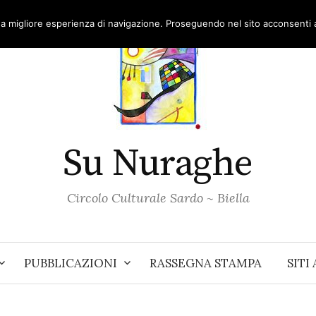
una migliore esperienza di navigazione. Proseguendo nel sito acconsenti al
Su Nuraghe
Circolo Culturale Sardo ~ Biella
PUBBLICAZIONI
RASSEGNA STAMPA
SITI