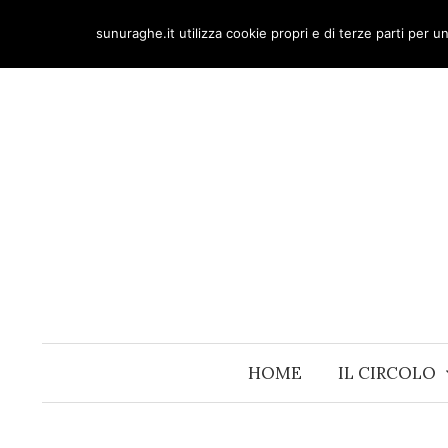
Skip
sunuraghe.it utilizza cookie propri e di terze parti per 
to
content
HOME
IL CIRCOLO