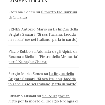
COMMENTI RECENTI
Stefania Cocco
su
È morto Ilio Burruni
di Ghilarza
SENES Antonio Mario
su
La lingua della
Brigata Sassari: “Si ses Italianu, faedda
in sardu” (se sei Italiano, parla in sardo)
Flavio Rubbo
su
Adunata degli Alpini: da
Resana a Biella la “Pietra della Memoria”
per il Nuraghe Chervu
Sergio Mario Senes
su
La lingua della
Brigata Sassari: “Si ses Italianu, faedda
in sardu” (se sei Italiano, parla in sardo)
Giuliano Lusiani
su
“Su Nuraghe” in
lutto per la morte di Giorgio Frongia di