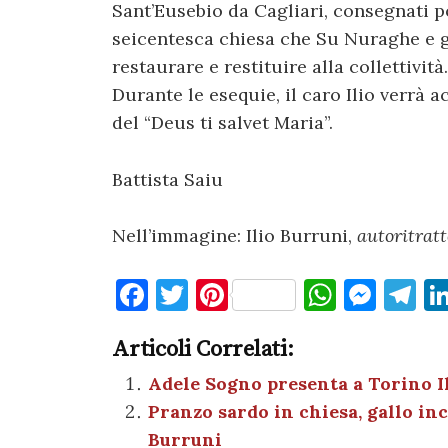
Sant’Eusebio da Cagliari, consegnati po
seicentesca chiesa che Su Nuraghe e g
restaurare e restituire alla collettività.
Durante le esequie, il caro Ilio verrà
del “Deus ti salvet Maria”.
Battista Saiu
Nell’immagine: Ilio Burruni,
autoritratt
F
T
Pi
W
M
T
a
w
nt
h
es
el
Articoli Correlati:
c
it
er
at
se
e
e
te
es
s
n
gr
Adele Sogno presenta a Torino Ili
Pranzo sardo in chiesa, gallo inc
b
r
t
A
g
a
Burruni