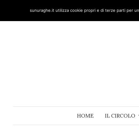
Skip
sunuraghe.it utilizza cookie propri e di terze parti per 
to
content
HOME
IL CIRCOLO