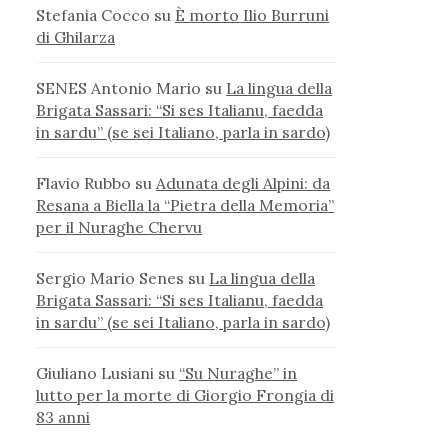
Stefania Cocco
su
È morto Ilio Burruni
di Ghilarza
SENES Antonio Mario
su
La lingua della
Brigata Sassari: “Si ses Italianu, faedda
in sardu” (se sei Italiano, parla in sardo)
Flavio Rubbo
su
Adunata degli Alpini: da
Resana a Biella la “Pietra della Memoria”
per il Nuraghe Chervu
Sergio Mario Senes
su
La lingua della
Brigata Sassari: “Si ses Italianu, faedda
in sardu” (se sei Italiano, parla in sardo)
Giuliano Lusiani
su
“Su Nuraghe” in
lutto per la morte di Giorgio Frongia di
83 anni