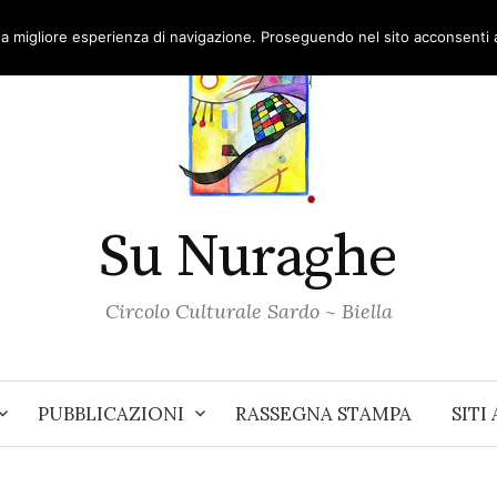
una migliore esperienza di navigazione. Proseguendo nel sito acconsenti al
Su Nuraghe
Circolo Culturale Sardo ~ Biella
PUBBLICAZIONI
RASSEGNA STAMPA
SITI