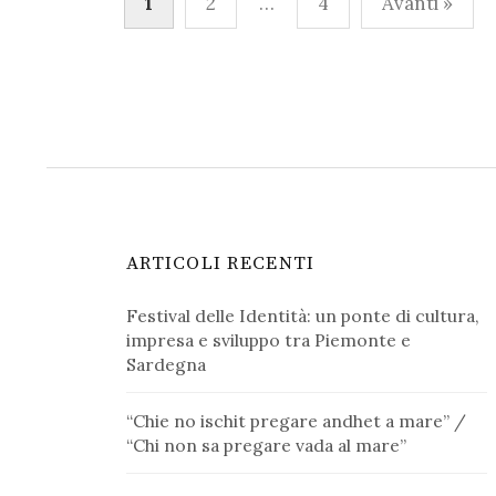
1
2
…
4
Avanti »
degli
articoli
ARTICOLI RECENTI
Festival delle Identità: un ponte di cultura,
impresa e sviluppo tra Piemonte e
Sardegna
“Chie no ischit pregare andhet a mare” /
“Chi non sa pregare vada al mare”