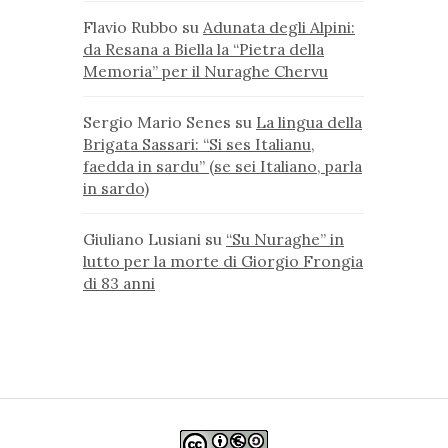
Flavio Rubbo
su
Adunata degli Alpini:
da Resana a Biella la “Pietra della
Memoria” per il Nuraghe Chervu
Sergio Mario Senes
su
La lingua della
Brigata Sassari: “Si ses Italianu,
faedda in sardu” (se sei Italiano, parla
in sardo)
Giuliano Lusiani
su
“Su Nuraghe” in
lutto per la morte di Giorgio Frongia
di 83 anni