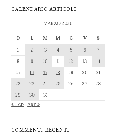
CALENDARIO ARTICOLI
MARZO 2026
D
L
M
M
G
V
S
1
2
3
4
5
6
7
8
9
10
11
12
13
14
15
16
17
18
19
20
21
22
23
24
25
26
27
28
29
30
31
« Feb
Apr »
COMMENTI RECENTI