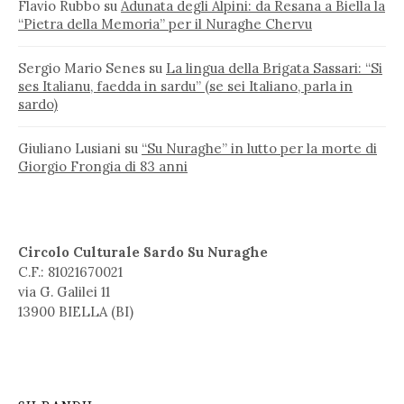
Flavio Rubbo
su
Adunata degli Alpini: da Resana a Biella la
“Pietra della Memoria” per il Nuraghe Chervu
Sergio Mario Senes
su
La lingua della Brigata Sassari: “Si
ses Italianu, faedda in sardu” (se sei Italiano, parla in
sardo)
Giuliano Lusiani
su
“Su Nuraghe” in lutto per la morte di
Giorgio Frongia di 83 anni
Circolo Culturale Sardo Su Nuraghe
C.F.: 81021670021
via G. Galilei 11
13900 BIELLA (BI)