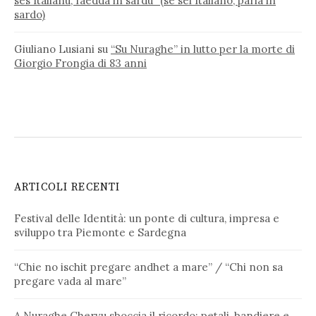
ses Italianu, faedda in sardu” (se sei Italiano, parla in
sardo)
Giuliano Lusiani
su
“Su Nuraghe” in lutto per la morte di
Giorgio Frongia di 83 anni
ARTICOLI RECENTI
Festival delle Identità: un ponte di cultura, impresa e
sviluppo tra Piemonte e Sardegna
“Chie no ischit pregare andhet a mare” / “Chi non sa
pregare vada al mare”
A Nuraghe Chervu sboccia il ricordo: petali, bandiere e