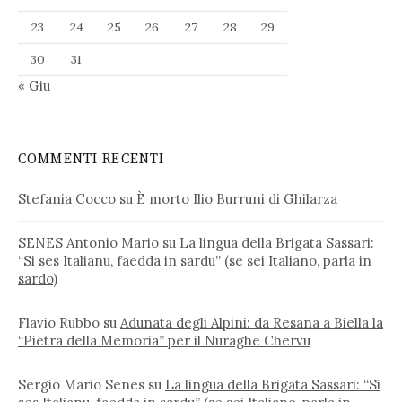
23
24
25
26
27
28
29
30
31
« Giu
COMMENTI RECENTI
Stefania Cocco
su
È morto Ilio Burruni di Ghilarza
SENES Antonio Mario
su
La lingua della Brigata Sassari:
“Si ses Italianu, faedda in sardu” (se sei Italiano, parla in
sardo)
Flavio Rubbo
su
Adunata degli Alpini: da Resana a Biella la
“Pietra della Memoria” per il Nuraghe Chervu
Sergio Mario Senes
su
La lingua della Brigata Sassari: “Si