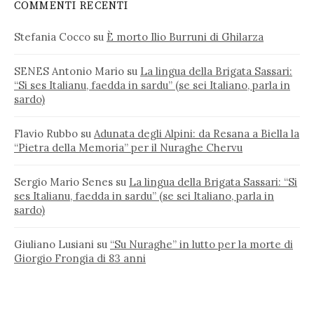
COMMENTI RECENTI
Stefania Cocco
su
È morto Ilio Burruni di Ghilarza
SENES Antonio Mario
su
La lingua della Brigata Sassari:
“Si ses Italianu, faedda in sardu” (se sei Italiano, parla in
sardo)
Flavio Rubbo
su
Adunata degli Alpini: da Resana a Biella la
“Pietra della Memoria” per il Nuraghe Chervu
Sergio Mario Senes
su
La lingua della Brigata Sassari: “Si
ses Italianu, faedda in sardu” (se sei Italiano, parla in
sardo)
Giuliano Lusiani
su
“Su Nuraghe” in lutto per la morte di
Giorgio Frongia di 83 anni