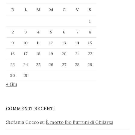
D
L
M
M
G
V
S
1
2
3
4
5
6
7
8
9
10
11
12
13
14
15
16
17
18
19
20
21
22
23
24
25
26
27
28
29
30
31
« Giu
COMMENTI RECENTI
Stefania Cocco
su
È morto Ilio Burruni di Ghilarza