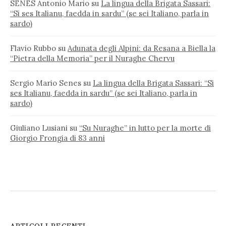
SENES Antonio Mario
su
La lingua della Brigata Sassari:
“Si ses Italianu, faedda in sardu” (se sei Italiano, parla in
sardo)
Flavio Rubbo
su
Adunata degli Alpini: da Resana a Biella la
“Pietra della Memoria” per il Nuraghe Chervu
Sergio Mario Senes
su
La lingua della Brigata Sassari: “Si
ses Italianu, faedda in sardu” (se sei Italiano, parla in
sardo)
Giuliano Lusiani
su
“Su Nuraghe” in lutto per la morte di
Giorgio Frongia di 83 anni