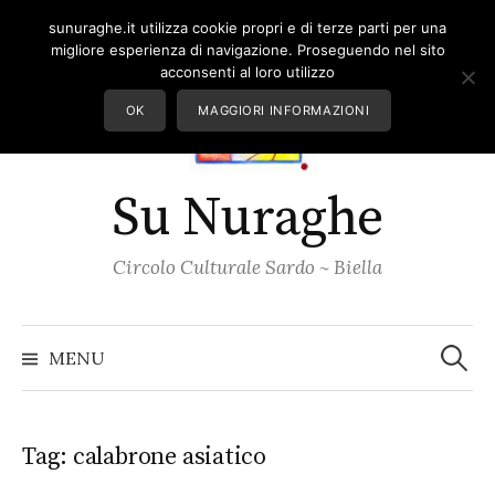
Skip
sunuraghe.it utilizza cookie propri e di terze parti per una
to
migliore esperienza di navigazione. Proseguendo nel sito
content
acconsenti al loro utilizzo
OK
MAGGIORI INFORMAZIONI
Su Nuraghe
Circolo Culturale Sardo ~ Biella
Ricerc
per:
MENU
Tag:
calabrone asiatico