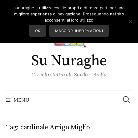
Skip
sunuraghe.it utilizza cookie propri e di terze parti per una
to
migliore esperienza di navigazione. Proseguendo nel sito
content
acconsenti al loro utilizzo
OK
MAGGIORI INFORMAZIONI
Su Nuraghe
Circolo Culturale Sardo ~ Biella
Ricerc
per:
MENU
Tag:
cardinale Arrigo Miglio