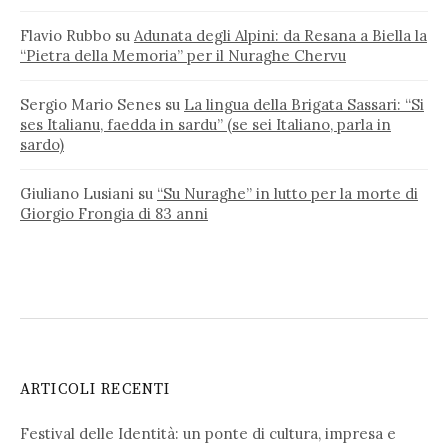
Flavio Rubbo
su
Adunata degli Alpini: da Resana a Biella la
“Pietra della Memoria” per il Nuraghe Chervu
Sergio Mario Senes
su
La lingua della Brigata Sassari: “Si
ses Italianu, faedda in sardu” (se sei Italiano, parla in
sardo)
Giuliano Lusiani
su
“Su Nuraghe” in lutto per la morte di
Giorgio Frongia di 83 anni
ARTICOLI RECENTI
Festival delle Identità: un ponte di cultura, impresa e