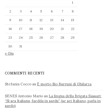
1
2
3
4
5
6
7
8
9
10
11
12
13
14
15
16
17
18
19
20
21
22
23
24
25
26
27
28
29
30
31
« Giu
COMMENTI RECENTI
Stefania Cocco
su
È morto Ilio Burruni di Ghilarza
SENES Antonio Mario
su
La lingua della Brigata Sassari:
“Si ses Italianu, faedda in sardu” (se sei Italiano, parla in
sardo)