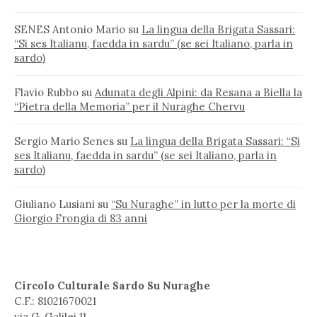
SENES Antonio Mario
su
La lingua della Brigata Sassari:
“Si ses Italianu, faedda in sardu” (se sei Italiano, parla in
sardo)
Flavio Rubbo
su
Adunata degli Alpini: da Resana a Biella la
“Pietra della Memoria” per il Nuraghe Chervu
Sergio Mario Senes
su
La lingua della Brigata Sassari: “Si
ses Italianu, faedda in sardu” (se sei Italiano, parla in
sardo)
Giuliano Lusiani
su
“Su Nuraghe” in lutto per la morte di
Giorgio Frongia di 83 anni
Circolo Culturale Sardo Su Nuraghe
C.F.: 81021670021
via G. Galilei 11