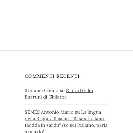
COMMENTI RECENTI
Stefania Cocco
su
È morto Ilio
Burruni di Ghilarza
SENES Antonio Mario
su
La lingua
della Brigata Sassari: “Si ses Italianu,
faedda in sardu” (se sei Italiano, parla
in sardo)