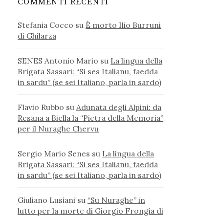
COMMENTI RECENTI
Stefania Cocco
su
È morto Ilio Burruni
di Ghilarza
SENES Antonio Mario
su
La lingua della
Brigata Sassari: “Si ses Italianu, faedda
in sardu” (se sei Italiano, parla in sardo)
Flavio Rubbo
su
Adunata degli Alpini: da
Resana a Biella la “Pietra della Memoria”
per il Nuraghe Chervu
Sergio Mario Senes
su
La lingua della
Brigata Sassari: “Si ses Italianu, faedda
in sardu” (se sei Italiano, parla in sardo)
Giuliano Lusiani
su
“Su Nuraghe” in
lutto per la morte di Giorgio Frongia di