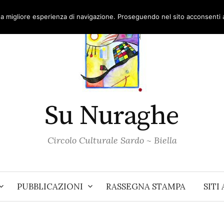
una migliore esperienza di navigazione. Proseguendo nel sito acconsenti al
Su Nuraghe
Circolo Culturale Sardo ~ Biella
PUBBLICAZIONI
RASSEGNA STAMPA
SITI