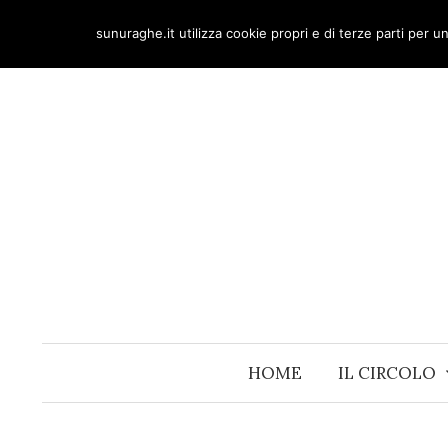
Skip
sunuraghe.it utilizza cookie propri e di terze parti per 
to
content
HOME
IL CIRCOLO