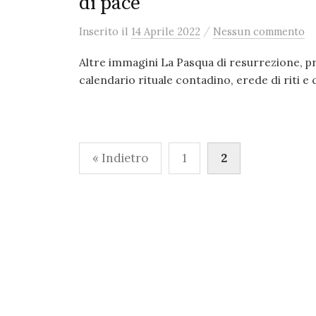
di pace
/
Inserito
il
14 Aprile 2022
Nessun commento
Altre immagini La Pasqua di resurrezione, pri
calendario rituale contadino, erede di riti e c
Paginazione
« Indietro
1
2
degli
articoli