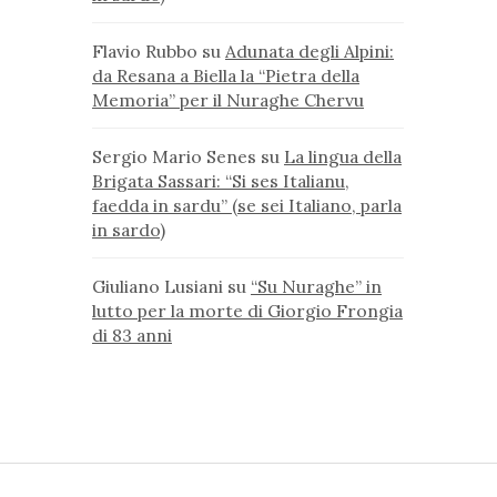
Flavio Rubbo
su
Adunata degli Alpini:
da Resana a Biella la “Pietra della
Memoria” per il Nuraghe Chervu
Sergio Mario Senes
su
La lingua della
Brigata Sassari: “Si ses Italianu,
faedda in sardu” (se sei Italiano, parla
in sardo)
Giuliano Lusiani
su
“Su Nuraghe” in
lutto per la morte di Giorgio Frongia
di 83 anni