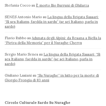
Stefania Cocco
su
È morto Ilio Burruni di Ghilarza
SENES Antonio Mario
su
La lingua della Brigata Sassari:
“Si ses Italianu, faedda in sardu” (se sei Italiano, parla in
sardo)
Flavio Rubbo
su
Adunata degli Alpini: da Resana a Biella la
“Pietra della Memoria” per il Nuraghe Chervu
Sergio Mario Senes
su
La lingua della Brigata Sassari: “Si
ses Italianu, faedda in sardu” (se sei Italiano, parla in
sardo)
Giuliano Lusiani
su
“Su Nuraghe” in lutto per la morte di
Giorgio Frongia di 83 anni
Circolo Culturale Sardo Su Nuraghe