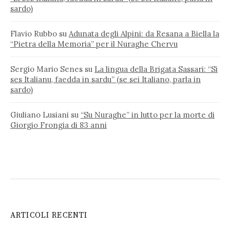
sardo)
Flavio Rubbo
su
Adunata degli Alpini: da Resana a Biella la
“Pietra della Memoria” per il Nuraghe Chervu
Sergio Mario Senes
su
La lingua della Brigata Sassari: “Si
ses Italianu, faedda in sardu” (se sei Italiano, parla in
sardo)
Giuliano Lusiani
su
“Su Nuraghe” in lutto per la morte di
Giorgio Frongia di 83 anni
ARTICOLI RECENTI