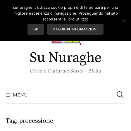
Skip
sunuraghe.it utilizza cookie propri e di terze parti per una
to
migliore esperienza di navigazione. Proseguendo nel sito
content
acconsenti al loro utilizzo
OK
MAGGIORI INFORMAZIONI
Su Nuraghe
Circolo Culturale Sardo ~ Biella
Ricerc
per:
MENU
Tag:
processione