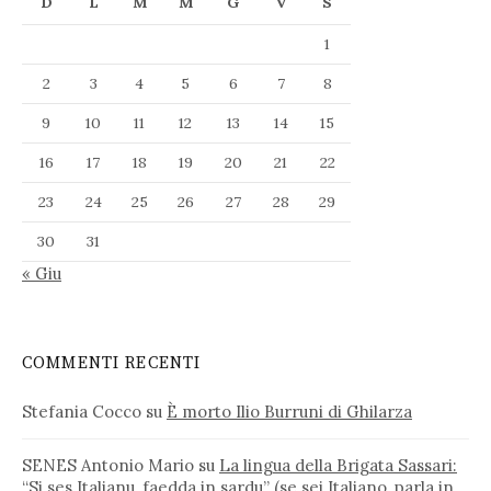
D
L
M
M
G
V
S
1
2
3
4
5
6
7
8
9
10
11
12
13
14
15
16
17
18
19
20
21
22
23
24
25
26
27
28
29
30
31
« Giu
COMMENTI RECENTI
Stefania Cocco
su
È morto Ilio Burruni di Ghilarza
SENES Antonio Mario
su
La lingua della Brigata Sassari:
“Si ses Italianu, faedda in sardu” (se sei Italiano, parla in