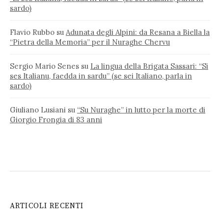
sardo)
Flavio Rubbo
su
Adunata degli Alpini: da Resana a Biella la
“Pietra della Memoria” per il Nuraghe Chervu
Sergio Mario Senes
su
La lingua della Brigata Sassari: “Si
ses Italianu, faedda in sardu” (se sei Italiano, parla in
sardo)
Giuliano Lusiani
su
“Su Nuraghe” in lutto per la morte di
Giorgio Frongia di 83 anni
ARTICOLI RECENTI