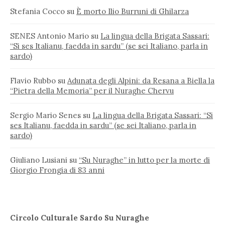
Stefania Cocco
su
È morto Ilio Burruni di Ghilarza
SENES Antonio Mario
su
La lingua della Brigata Sassari:
“Si ses Italianu, faedda in sardu” (se sei Italiano, parla in
sardo)
Flavio Rubbo
su
Adunata degli Alpini: da Resana a Biella la
“Pietra della Memoria” per il Nuraghe Chervu
Sergio Mario Senes
su
La lingua della Brigata Sassari: “Si
ses Italianu, faedda in sardu” (se sei Italiano, parla in
sardo)
Giuliano Lusiani
su
“Su Nuraghe” in lutto per la morte di
Giorgio Frongia di 83 anni
Circolo Culturale Sardo Su Nuraghe