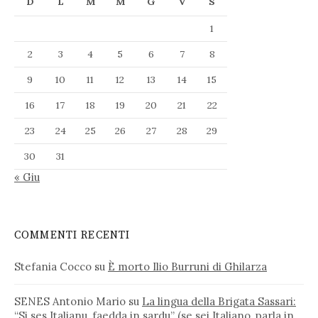
D
L
M
M
G
V
S
1
2
3
4
5
6
7
8
9
10
11
12
13
14
15
16
17
18
19
20
21
22
23
24
25
26
27
28
29
30
31
« Giu
COMMENTI RECENTI
Stefania Cocco
su
È morto Ilio Burruni di Ghilarza
SENES Antonio Mario
su
La lingua della Brigata Sassari:
“Si ses Italianu, faedda in sardu” (se sei Italiano, parla in