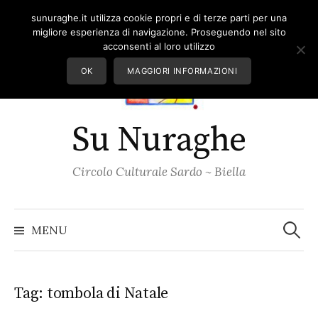
Skip
sunuraghe.it utilizza cookie propri e di terze parti per una
to
migliore esperienza di navigazione. Proseguendo nel sito
content
acconsenti al loro utilizzo
OK
MAGGIORI INFORMAZIONI
Su Nuraghe
Circolo Culturale Sardo ~ Biella
Ricerc
per:
MENU
Tag:
tombola di Natale