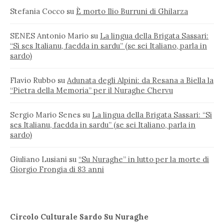
Stefania Cocco
su
È morto Ilio Burruni di Ghilarza
SENES Antonio Mario
su
La lingua della Brigata Sassari:
“Si ses Italianu, faedda in sardu” (se sei Italiano, parla in
sardo)
Flavio Rubbo
su
Adunata degli Alpini: da Resana a Biella la
“Pietra della Memoria” per il Nuraghe Chervu
Sergio Mario Senes
su
La lingua della Brigata Sassari: “Si
ses Italianu, faedda in sardu” (se sei Italiano, parla in
sardo)
Giuliano Lusiani
su
“Su Nuraghe” in lutto per la morte di
Giorgio Frongia di 83 anni
Circolo Culturale Sardo Su Nuraghe