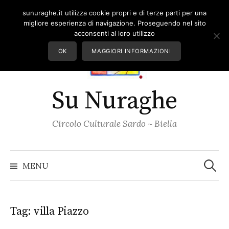
Skip
sunuraghe.it utilizza cookie propri e di terze parti per una
to
migliore esperienza di navigazione. Proseguendo nel sito
content
acconsenti al loro utilizzo
OK
MAGGIORI INFORMAZIONI
Su Nuraghe
Circolo Culturale Sardo ~ Biella
Ricerc
per:
MENU
Tag:
villa Piazzo