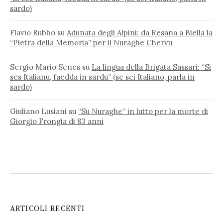
sardo)
Flavio Rubbo
su
Adunata degli Alpini: da Resana a Biella la
“Pietra della Memoria” per il Nuraghe Chervu
Sergio Mario Senes
su
La lingua della Brigata Sassari: “Si
ses Italianu, faedda in sardu” (se sei Italiano, parla in
sardo)
Giuliano Lusiani
su
“Su Nuraghe” in lutto per la morte di
Giorgio Frongia di 83 anni
ARTICOLI RECENTI