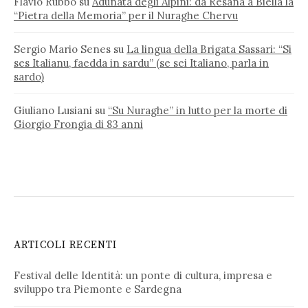
Flavio Rubbo
su
Adunata degli Alpini: da Resana a Biella la
“Pietra della Memoria” per il Nuraghe Chervu
Sergio Mario Senes
su
La lingua della Brigata Sassari: “Si
ses Italianu, faedda in sardu” (se sei Italiano, parla in
sardo)
Giuliano Lusiani
su
“Su Nuraghe” in lutto per la morte di
Giorgio Frongia di 83 anni
ARTICOLI RECENTI
Festival delle Identità: un ponte di cultura, impresa e
sviluppo tra Piemonte e Sardegna