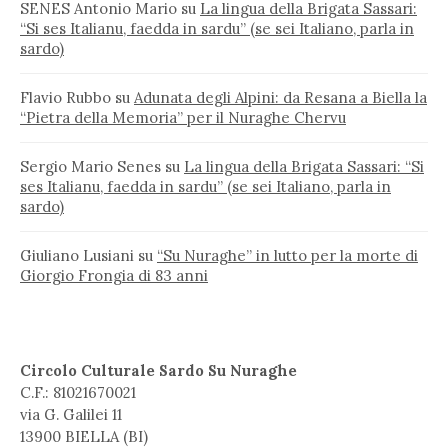
SENES Antonio Mario
su
La lingua della Brigata Sassari:
“Si ses Italianu, faedda in sardu” (se sei Italiano, parla in
sardo)
Flavio Rubbo
su
Adunata degli Alpini: da Resana a Biella la
“Pietra della Memoria” per il Nuraghe Chervu
Sergio Mario Senes
su
La lingua della Brigata Sassari: “Si
ses Italianu, faedda in sardu” (se sei Italiano, parla in
sardo)
Giuliano Lusiani
su
“Su Nuraghe” in lutto per la morte di
Giorgio Frongia di 83 anni
Circolo Culturale Sardo Su Nuraghe
C.F.: 81021670021
via G. Galilei 11
13900 BIELLA (BI)