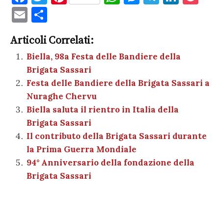
a
w
nt
h
es
el
n
o
E
C
c
it
er
at
se
e
k
c
m
o
e
te
es
s
n
gr
e
k
Articoli Correlati:
ai
n
b
r
t
A
g
a
dI
et
Biella, 98a Festa delle Bandiere della
l
di
Brigata Sassari
o
p
er
m
n
vi
Festa delle Bandiere della Brigata Sassari a
o
p
di
Nuraghe Chervu
k
Biella saluta il rientro in Italia della
Brigata Sassari
Il contributo della Brigata Sassari durante
la Prima Guerra Mondiale
94° Anniversario della fondazione della
Brigata Sassari