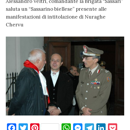
Alessandro Veltri, comandante la Brigata “Sassari”
saluta un “Sassarino biellese” presente alle
manifestazioni di intitolazione di Nuraghe
Chervu
F
T
Pi
W
M
T
Li
P