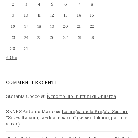
2
3
4
5
6
7
8
9
10
11
12
13
14
15
16
17
18
19
20
21
22
23
24
25
26
27
28
29
30
31
« Giu
COMMENTI RECENTI
Stefania Cocco
su
È morto Ilio Burruni di Ghilarza
SENES Antonio Mario
su
La lingua della Brigata Sassari:
“Si ses Italianu, faedda in sardu” (se sei Italiano, parla in
sardo)