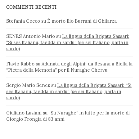
COMMENTI RECENTI
Stefania Cocco
su
È morto Ilio Burruni di Ghilarza
SENES Antonio Mario
su
La lingua della Brigata Sassari:
“Si ses Italianu, faedda in sardu” (se sei Italiano, parla in
sardo)
Flavio Rubbo
su
Adunata degli Alpini: da Resana a Biella la
“Pietra della Memoria” per il Nuraghe Chervu
Sergio Mario Senes
su
La lingua della Brigata Sassari: “Si
ses Italianu, faedda in sardu” (se sei Italiano, parla in
sardo)
Giuliano Lusiani
su
“Su Nuraghe” in lutto per la morte di
Giorgio Frongia di 83 anni