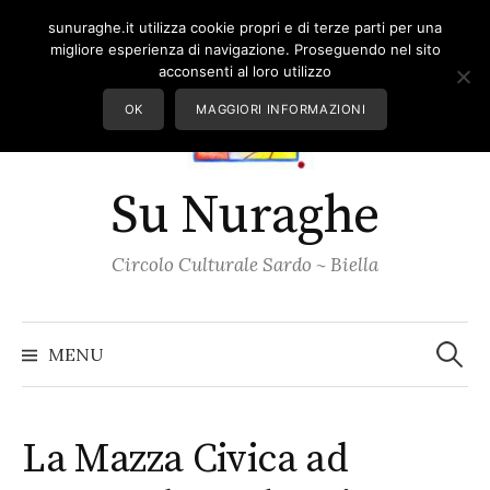
Skip
sunuraghe.it utilizza cookie propri e di terze parti per una
to
migliore esperienza di navigazione. Proseguendo nel sito
content
acconsenti al loro utilizzo
OK
MAGGIORI INFORMAZIONI
Su Nuraghe
Circolo Culturale Sardo ~ Biella
Ricerc
per:
MENU
La Mazza Civica ad