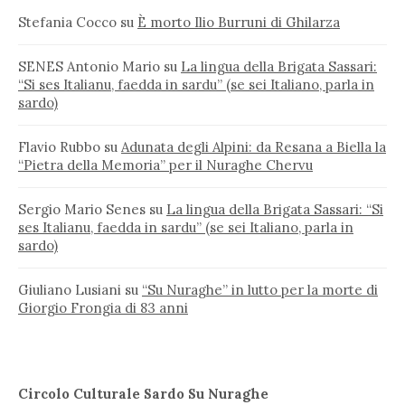
Stefania Cocco
su
È morto Ilio Burruni di Ghilarza
SENES Antonio Mario
su
La lingua della Brigata Sassari:
“Si ses Italianu, faedda in sardu” (se sei Italiano, parla in
sardo)
Flavio Rubbo
su
Adunata degli Alpini: da Resana a Biella la
“Pietra della Memoria” per il Nuraghe Chervu
Sergio Mario Senes
su
La lingua della Brigata Sassari: “Si
ses Italianu, faedda in sardu” (se sei Italiano, parla in
sardo)
Giuliano Lusiani
su
“Su Nuraghe” in lutto per la morte di
Giorgio Frongia di 83 anni
Circolo Culturale Sardo Su Nuraghe