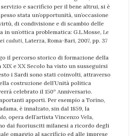
servizio e sacrificio per il bene altrui, si è
spesso stata un’opportunità, un’occasione
virtù, di condivisione e di scambio delle
eda in un’ottica problematica: G.L.Mosse,
Le
ei caduti
, Laterza, Roma-Bari, 2007, pp. 37
go il percorso storico di formazione della
ra XIX e XX Secolo ha visto un susseguirsi
esto i Sardi sono stati coinvolti, attraverso
nella costruzione dell’Unità politica
verrà celebrato il 150° Anniversario.
importanti apporti. Per esempio a Torino,
adama, è innalzato, sin dal 1859, la
rdo
, opera dell’artista Vincenzo Vela,
 dai fuoriusciti milanesi a ricordo degli
quale omaggio al sacrificio ed alle imprese