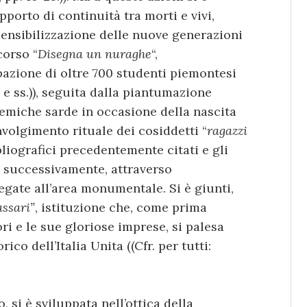
pporto di continuità tra morti e vivi,
ensibilizzazione delle nuove generazioni
corso “
Disegna un nuraghe
“,
pazione di oltre 700 studenti piemontesi
12 e ss.)), seguita dalla piantumazione
miche sarde in occasione della nascita
nvolgimento rituale dei cosiddetti “
ragazzi
ibliografici precedentemente citati e gli
e, successivamente, attraverso
egate all’area monumentale. Si è giunti,
assari”
, istituzione che, come prima
ori e le sue gloriose imprese, si palesa
rico dell’Italia Unita ((Cfr. per tutti:
, si è sviluppata nell’ottica della