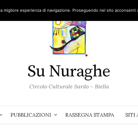
una migliore esperienza di navigazione. Proseguendo nel sito acconsenti al
Su Nuraghe
Circolo Culturale Sardo ~ Biella
PUBBLICAZIONI
RASSEGNA STAMPA
SITI