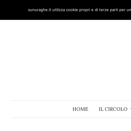
Skip
sunuraghe.it utilizza cookie propri e di terze parti per 
to
content
HOME
IL CIRCOLO