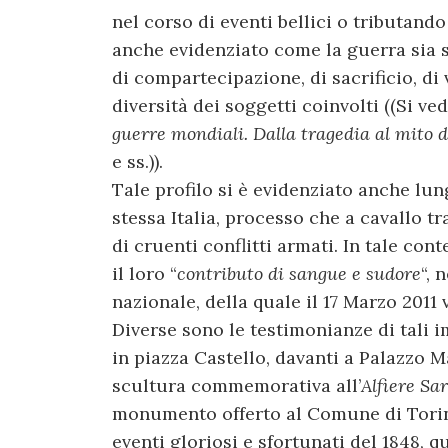
nel corso di eventi bellici o tributando 
anche evidenziato come la guerra sia 
di compartecipazione, di sacrificio, di 
diversità dei soggetti coinvolti ((Si v
guerre mondiali. Dalla tragedia al mito d
e ss.)).
Tale profilo si è evidenziato anche lun
stessa Italia, processo che a cavallo t
di cruenti conflitti armati. In tale cont
il loro “
contributo di sangue e sudore
“, 
nazionale, della quale il 17 Marzo 2011 
Diverse sono le testimonianze di tali 
in piazza Castello, davanti a Palazzo M
scultura commemorativa all’
Alfiere Sa
monumento offerto al Comune di Torino
eventi gloriosi e sfortunati del 1848, 