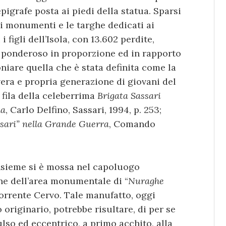
epigrafe posta ai piedi della statua. Sparsi
 i monumenti e le targhe dedicati ai
 figli dell’Isola, con 13.602 perdite,
e ponderoso in proporzione ed in rapporto
moniare quella che è stata definita come la
era e propria generazione di giovani del
 fila della celeberrima
Brigata Sassari
na
, Carlo Delfino, Sassari, 1994, p. 253;
assari” nella Grande Guerra
, Comando
insieme si è mossa nel capoluogo
one dell’area monumentale di “
Nuraghe
torrente Cervo. Tale manufatto, oggi
originario, potrebbe risultare, di per se
so ed eccentrico, a primo acchito, alla