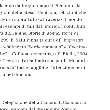
niscono da lungo tempo il Piemonte, la
gioni della stessa Penisola, relazioni che
stenza soprattutto attraverso il mondo
li esempi di tali dati storici, i contributi
ra di),
Fumne. Storie di donne, storie di
-299; B. Saiu Pinna (a cura di),
Impresari
lo stabilimento “Sarda Ammonia” al Coghinas
,
ghe” – Collana
Ammentos
, n. 9, Biella, 2004,
e Chervu
e l’area limitrofa, per la Memoria
truendo
” fosse tangibile l’attenzione per il
ucia nel domani.
– Delegazione della
Camera di Commerico
oro, guidata dal Presidente Romolo