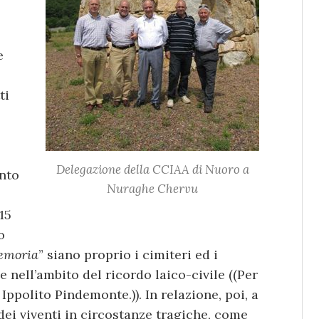
e
ti
o
Delegazione della CCIAA di Nuoro a
ento
Nuraghe Chervu
15
o
memoria
” siano proprio i cimiteri ed i
e nell’ambito del ricordo laico-civile ((Per
 Ippolito Pindemonte.)). In relazione, poi, a
ei viventi in circostanze tragiche, come