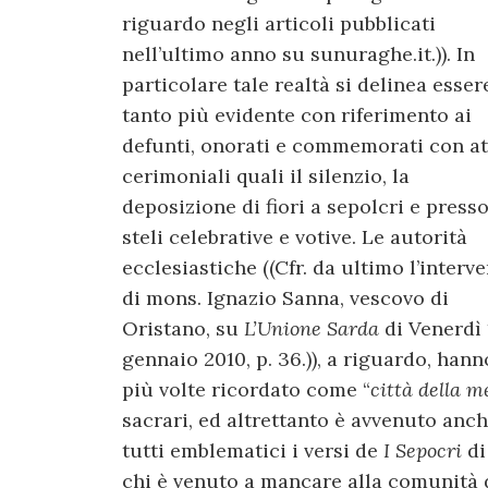
riguardo negli articoli pubblicati
nell’ultimo anno su sunuraghe.it.)). In
particolare tale realtà si delinea esser
tanto più evidente con riferimento ai
defunti, onorati e commemorati con at
cerimoniali quali il silenzio, la
deposizione di fiori a sepolcri e press
steli celebrative e votive. Le autorità
ecclesiastiche ((Cfr. da ultimo l’interv
di mons. Ignazio Sanna, vescovo di
Oristano, su
L’Unione Sarda
di Venerdì 
gennaio 2010, p. 36.)), a riguardo, hann
più volte ricordato come “
città della 
sacrari, ed altrettanto è avvenuto anch
tutti emblematici i versi de
I Sepocri
di
chi è venuto a mancare alla comunità d