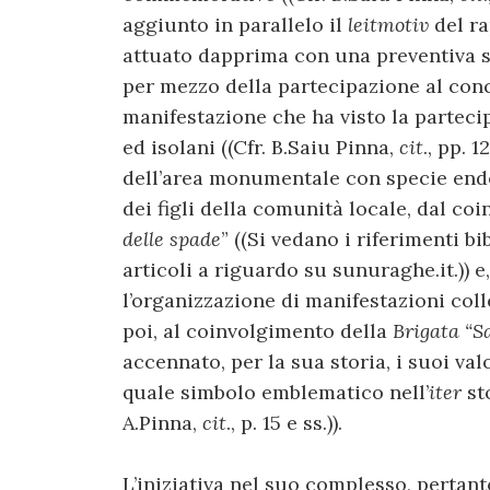
aggiunto in parallelo il
leitmotiv
del ra
attuato dapprima con una preventiva s
per mezzo della partecipazione al con
manifestazione che ha visto la parteci
ed isolani ((Cfr. B.Saiu Pinna,
cit
., pp. 
dell’area monumentale con specie ende
dei figli della comunità locale, dal coi
delle spade
” ((Si vedano i riferimenti b
articoli a riguardo su sunuraghe.it.)) 
l’organizzazione di manifestazioni coll
poi, al coinvolgimento della
Brigata “S
accennato, per la sua storia, i suoi val
quale simbolo emblematico nell’
iter
sto
A.Pinna,
cit
., p. 15 e ss.)).
L’iniziativa nel suo complesso, pertanto