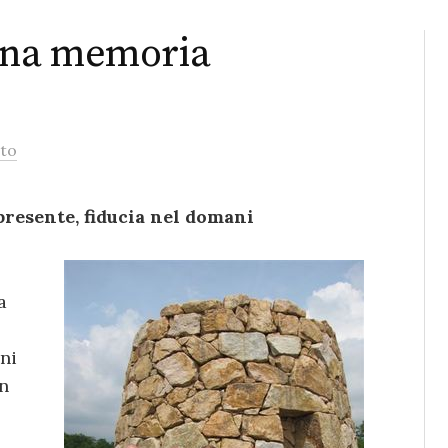
una memoria
to
presente, fiducia nel domani
a
ni
in