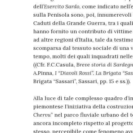
dell’
Esercito
Sardo
, come indicato nell’
sulla Penisola sono, poi, innumerevoli
Caduti della Grande Guerra, tra i quali i
hanno fornito un contributo di vittim
ad altre regioni d’Italia, tale da testi
scomparsa dal tessuto sociale di una v
tempo, molti dei quali inquadrati nelle
((Cfr. F.C.Casula,
Breve storia di Sardeg
A.Pinna,
I “Diavoli Rossi”. La Brigata “S
Brigata “Sassari”, Sassari, pp. 15 e ss.)).
Alla luce di tale complesso quadro d’
piemontese l’iniziativa della costruzi
Chervu
” nel parco fluviale urbano del 
ancora incompleto rispetto al progetto 
stesso, percepibile come fenomeno avul