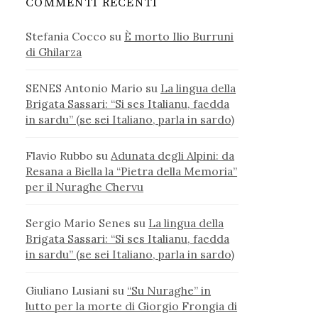
COMMENTI RECENTI
Stefania Cocco
su
È morto Ilio Burruni
di Ghilarza
SENES Antonio Mario
su
La lingua della
Brigata Sassari: “Si ses Italianu, faedda
in sardu” (se sei Italiano, parla in sardo)
Flavio Rubbo
su
Adunata degli Alpini: da
Resana a Biella la “Pietra della Memoria”
per il Nuraghe Chervu
Sergio Mario Senes
su
La lingua della
Brigata Sassari: “Si ses Italianu, faedda
in sardu” (se sei Italiano, parla in sardo)
Giuliano Lusiani
su
“Su Nuraghe” in
lutto per la morte di Giorgio Frongia di