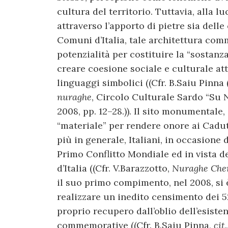
cultura del territorio. Tuttavia, alla l
attraverso l’apporto di pietre sia delle 
Comuni d’Italia, tale architettura com
potenzialità per costituire la “sostanza
creare coesione sociale e culturale at
linguaggi simbolici ((Cfr. B.Saiu Pinna 
nuraghe
, Circolo Culturale Sardo “Su
2008, pp. 12–28.)). Il sito monumentale,
“materiale” per rendere onore ai Caduti
più in generale, Italiani, in occasione 
Primo Conflitto Mondiale ed in vista de
d’Italia ((Cfr. V.Barazzotto,
Nuraghe Che
il suo primo compimento, nel 2008, si 
realizzare un inedito censimento dei 523
proprio recupero dall’oblio dell’esiste
commemorative ((Cfr. B.Saiu Pinna,
cit