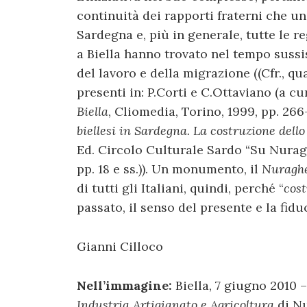
continuità dei rapporti fraterni che u
Sardegna e, più in generale, tutte le re
a Biella hanno trovato nel tempo sussi
del lavoro e della migrazione ((Cfr., qua
presenti in: P.Corti e C.Ottaviano (a cu
Biella
, Cliomedia, Torino, 1999, pp. 266
biellesi in Sardegna. La costruzione del
Ed. Circolo Culturale Sardo “Su Nura
pp. 18 e ss.)). Un monumento, il
Nuragh
di tutti gli Italiani, quindi, perché “
cos
passato, il senso del presente e la fid
Gianni Cilloco
Nell’immagine:
Biella, 7 giugno 2010 
Industria Artigianato e Agricoltura
di Nu