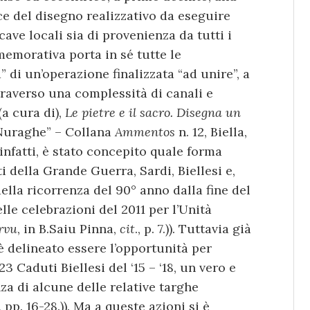
uce del disegno realizzativo da eseguire
cave locali sia di provenienza da tutti i
memorativa porta in sé tutte le
” di un’operazione finalizzata “ad unire”, a
traverso una complessità di canali e
(a cura di),
Le pietre e il sacro. Disegna un
 Nuraghe” – Collana
Ammentos
n. 12, Biella,
 infatti, è stato concepito quale forma
 della Grande Guerra, Sardi, Biellesi e,
della ricorrenza del 90° anno dalla fine del
lle celebrazioni del 2011 per l’Unità
rvu
, in B.Saiu Pinna,
cit
., p. 7.)). Tuttavia già
è delineato essere l’opportunità per
 Caduti Biellesi del ‘15 – ‘18, un vero e
nza di alcune delle relative targhe
., pp. 16-28.)). Ma a queste azioni si è