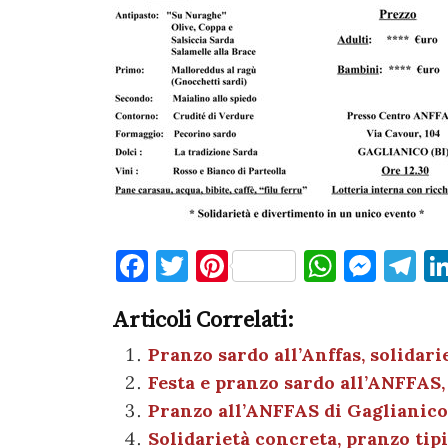
F
T
Pi
W
M
T
a
w
nt
h
es
el
Articoli Correlati:
c
it
er
at
se
e
e
te
es
s
n
gr
Pranzo sardo all’Anffas, solidari
Festa e pranzo sardo all’ANFFAS, 
b
r
t
A
g
a
Pranzo all’ANFFAS di Gaglianico:
o
p
er
m
Solidarietà concreta, pranzo tip