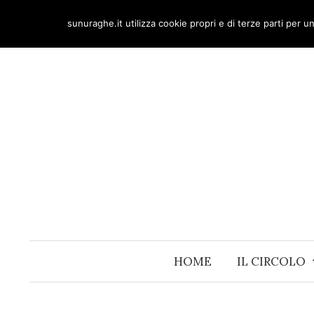
Skip
sunuraghe.it utilizza cookie propri e di terze parti per 
to
content
HOME
IL CIRCOLO