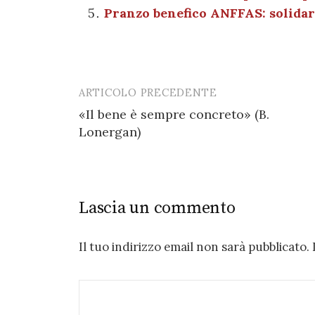
o
p
Pranzo benefico ANFFAS: solidari
k
ARTICOLO PRECEDENTE
Post
«Il bene è sempre concreto» (B.
navigation
Lonergan)
Lascia un commento
Il tuo indirizzo email non sarà pubblicato.