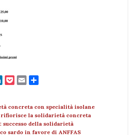
Li
P
E
C
n
o
m
o
k
c
ai
n
e
k
l
di
età concreta con specialità isolane
rifiorisce la solidarietà concreta
dI
et
vi
 successo della solidarietà
n
di
ico sardo in favore di ANFFAS