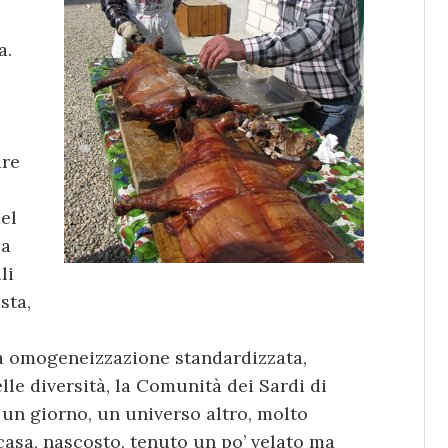
a.
are
el
za
li
sta,
a omogeneizzazione standardizzata,
lle diversità, la Comunità dei Sardi di
r un giorno, un universo altro, molto
 casa, nascosto, tenuto un po’ velato ma