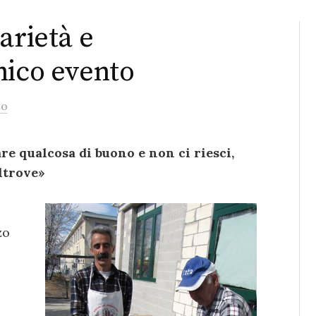
arietà e
nico evento
to
are qualcosa di buono e non ci riesci,
ltrove»
zo