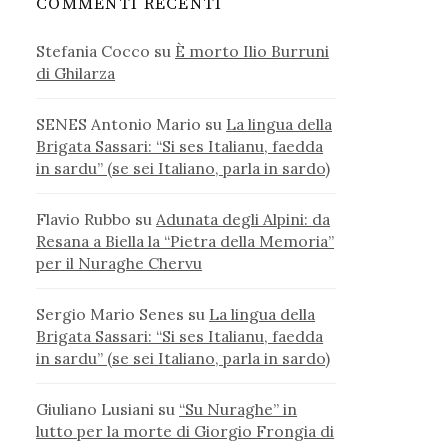
COMMENTI RECENTI
Stefania Cocco
su
È morto Ilio Burruni
di Ghilarza
SENES Antonio Mario
su
La lingua della
Brigata Sassari: “Si ses Italianu, faedda
in sardu” (se sei Italiano, parla in sardo)
Flavio Rubbo
su
Adunata degli Alpini: da
Resana a Biella la “Pietra della Memoria”
per il Nuraghe Chervu
Sergio Mario Senes
su
La lingua della
Brigata Sassari: “Si ses Italianu, faedda
in sardu” (se sei Italiano, parla in sardo)
Giuliano Lusiani
su
“Su Nuraghe” in
lutto per la morte di Giorgio Frongia di