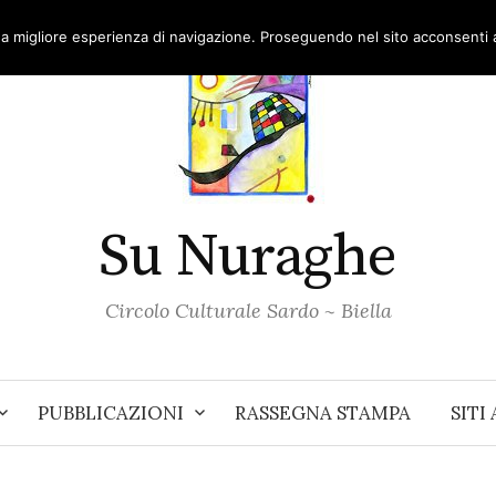
una migliore esperienza di navigazione. Proseguendo nel sito acconsenti al
Su Nuraghe
Circolo Culturale Sardo ~ Biella
PUBBLICAZIONI
RASSEGNA STAMPA
SITI