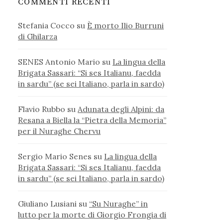
COMMENTI RECENTI
Stefania Cocco
su
È morto Ilio Burruni
di Ghilarza
SENES Antonio Mario
su
La lingua della
Brigata Sassari: “Si ses Italianu, faedda
in sardu” (se sei Italiano, parla in sardo)
Flavio Rubbo
su
Adunata degli Alpini: da
Resana a Biella la “Pietra della Memoria”
per il Nuraghe Chervu
Sergio Mario Senes
su
La lingua della
Brigata Sassari: “Si ses Italianu, faedda
in sardu” (se sei Italiano, parla in sardo)
Giuliano Lusiani
su
“Su Nuraghe” in
lutto per la morte di Giorgio Frongia di