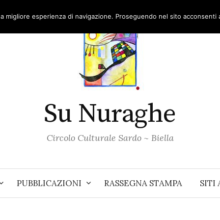
una migliore esperienza di navigazione. Proseguendo nel sito acconsenti al
Su Nuraghe
Circolo Culturale Sardo ~ Biella
PUBBLICAZIONI
RASSEGNA STAMPA
SITI