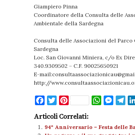
Giampiero Pinna
Coordinatore della Consulta delle Ass
Ambientale della Sardegna
Consulta delle Associazioni del Parco
Sardegna
Loc. San Giovanni Miniera, c/o Ex Dire
340.9309502 – C.F. 90025650921
E-mail:consultaassociazionicau@gmai
http://www.consultaassociazionicau.o
F
T
Pi
W
M
T
a
w
nt
h
es
el
Articoli Correlati:
c
it
er
at
se
e
e
te
es
s
n
gr
94° Anniversario – Festa delle B