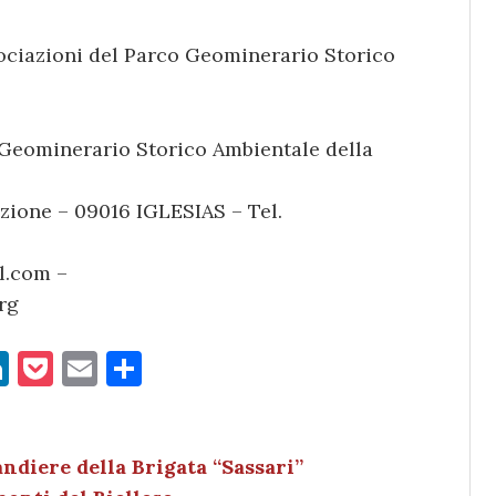
ociazioni del Parco Geominerario Storico
 Geominerario Storico Ambientale della
zione – 09016 IGLESIAS – Tel.
l.com –
rg
Li
P
E
C
n
o
m
o
k
c
ai
n
e
k
l
di
andiere della Brigata “Sassari”