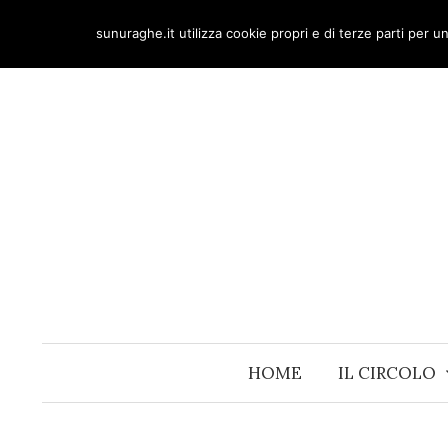
Skip
sunuraghe.it utilizza cookie propri e di terze parti per 
to
content
HOME
IL CIRCOLO