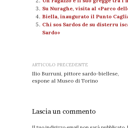
Un ragazzo e il suo gregge tra i 
b
r
t
A
g
a
Su Nuraghe, visita al «Parco dell
o
p
er
m
Biella, inaugurato il Punto Cagli
o
p
Chi sos Sardos de su disterru isc
k
Sardo»
ARTICOLO PRECEDENTE
Post
Ilio Burruni, pittore sardo-biellese,
navigation
espone al Museo di Torino
Lascia un commento
Il tuo indirizzo email non sarà pubblicato.