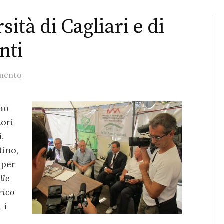
sità di Cagliari e di
nti
mento
mo
tori
,
tino,
 per
lle
rico
 i