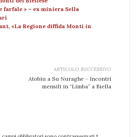
monti del Biellese
dI
et
vi
e farfale » – ex miniera Sella
n
di
ari
ant, «La Regione diffida Monti in
ARTICOLO SUCCESSIVO
Atobiu a Su Nuraghe – Incontri
mensili in “Limba” a Biella
I campi obbligatori sono contrassegnati
*