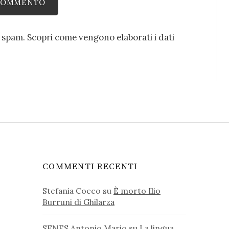
o spam.
Scopri come vengono elaborati i dati
COMMENTI RECENTI
Stefania Cocco
su
È morto Ilio
Burruni di Ghilarza
SENES Antonio Mario
su
La lingua