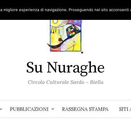
una migliore esperienza di navigazione. Proseguendo nel sito acconsenti al
Su Nuraghe
Circolo Culturale Sardo ~ Biella
PUBBLICAZIONI
RASSEGNA STAMPA
SITI