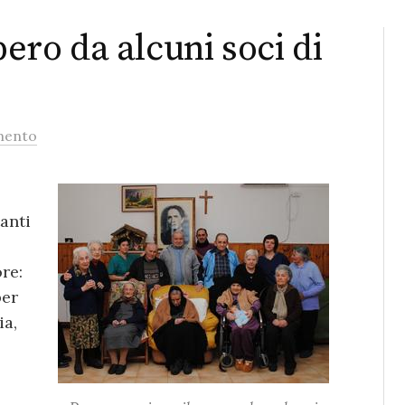
bero da alcuni soci di
mento
tanti
re:
per
ia,