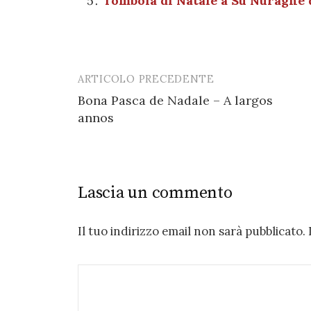
Tombola di Natale a Su Nuraghe d
k
ARTICOLO PRECEDENTE
Post
Bona Pasca de Nadale – A largos
navigation
annos
Lascia un commento
Il tuo indirizzo email non sarà pubblicato.