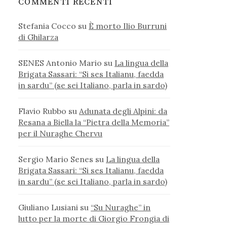
COMMENTI RECENTI
Stefania Cocco
su
È morto Ilio Burruni
di Ghilarza
SENES Antonio Mario
su
La lingua della
Brigata Sassari: “Si ses Italianu, faedda
in sardu” (se sei Italiano, parla in sardo)
Flavio Rubbo
su
Adunata degli Alpini: da
Resana a Biella la “Pietra della Memoria”
per il Nuraghe Chervu
Sergio Mario Senes
su
La lingua della
Brigata Sassari: “Si ses Italianu, faedda
in sardu” (se sei Italiano, parla in sardo)
Giuliano Lusiani
su
“Su Nuraghe” in
lutto per la morte di Giorgio Frongia di