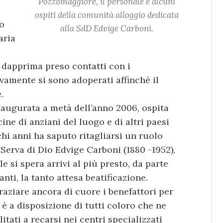
Pozzomaggiore, il personale e alcuni
ospiti della comunità alloggio dedicata
lo
alla SdD Edvige Carboni.
aria
 dapprima preso contatti con i
ivamente si sono adoperati affinché il
.
naugurata a metà dell’anno 2006, ospita
ine di anziani del luogo e di altri paesi
chi anni ha saputo ritagliarsi un ruolo
 Serva di Dio Edvige Carboni (1880 -1952),
 si spera arrivi al più presto, da parte
ti, la tanto attesa beatificazione.
raziare ancora di cuore i benefattori per
o è a disposizione di tutti coloro che ne
tati a recarsi nei centri specializzati