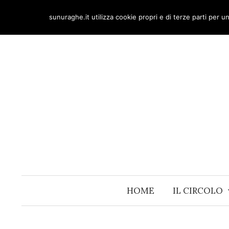
Skip
sunuraghe.it utilizza cookie propri e di terze parti per 
to
content
HOME
IL CIRCOLO