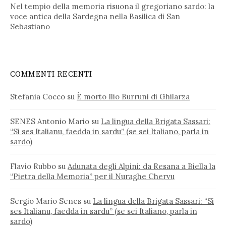
Nel tempio della memoria risuona il gregoriano sardo: la
voce antica della Sardegna nella Basilica di San
Sebastiano
COMMENTI RECENTI
Stefania Cocco
su
È morto Ilio Burruni di Ghilarza
SENES Antonio Mario
su
La lingua della Brigata Sassari:
“Si ses Italianu, faedda in sardu” (se sei Italiano, parla in
sardo)
Flavio Rubbo
su
Adunata degli Alpini: da Resana a Biella la
“Pietra della Memoria” per il Nuraghe Chervu
Sergio Mario Senes
su
La lingua della Brigata Sassari: “Si
ses Italianu, faedda in sardu” (se sei Italiano, parla in
sardo)