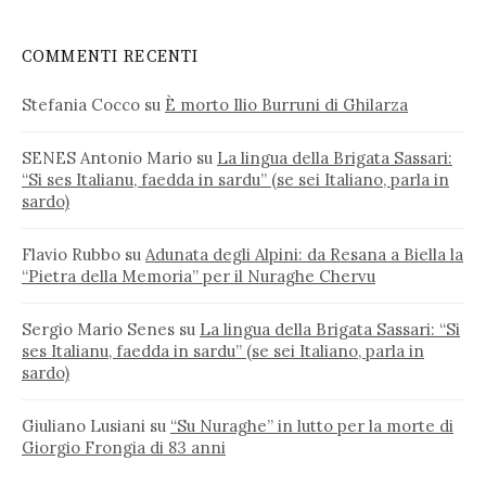
COMMENTI RECENTI
Stefania Cocco
su
È morto Ilio Burruni di Ghilarza
SENES Antonio Mario
su
La lingua della Brigata Sassari:
“Si ses Italianu, faedda in sardu” (se sei Italiano, parla in
sardo)
Flavio Rubbo
su
Adunata degli Alpini: da Resana a Biella la
“Pietra della Memoria” per il Nuraghe Chervu
Sergio Mario Senes
su
La lingua della Brigata Sassari: “Si
ses Italianu, faedda in sardu” (se sei Italiano, parla in
sardo)
Giuliano Lusiani
su
“Su Nuraghe” in lutto per la morte di
Giorgio Frongia di 83 anni