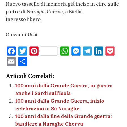
Nuovo tassello di memoria già inciso in cifre sulle
pietre di
Nuraghe Chervu
, a Biella.
Ingresso libero.
Giovanni Usai
F
T
Pi
W
M
T
Li
P
a
w
nt
h
es
el
n
o
E
C
c
it
er
at
se
e
k
c
m
o
e
te
es
s
n
gr
e
k
Articoli Correlati:
ai
n
b
r
t
A
g
a
dI
et
100 anni dalla Grande Guerra, in guerra
l
di
anche i Sardi sull’Isola
o
p
er
m
n
vi
100 anni dalla Grande Guerra, inizio
o
p
di
celebrazioni a Su Nuraghe
k
100 anni dalla fine della Grande guerra:
bandiere a Nuraghe Chervu