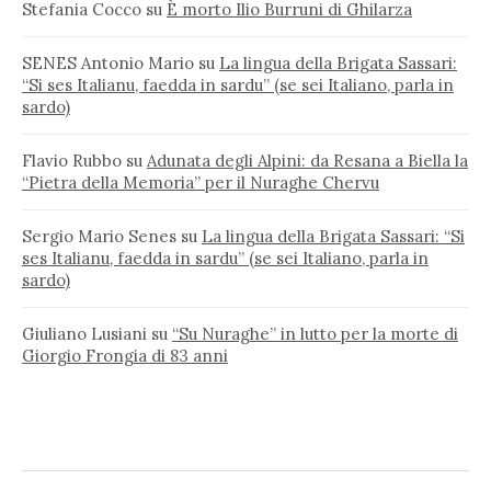
Stefania Cocco
su
È morto Ilio Burruni di Ghilarza
SENES Antonio Mario
su
La lingua della Brigata Sassari:
“Si ses Italianu, faedda in sardu” (se sei Italiano, parla in
sardo)
Flavio Rubbo
su
Adunata degli Alpini: da Resana a Biella la
“Pietra della Memoria” per il Nuraghe Chervu
Sergio Mario Senes
su
La lingua della Brigata Sassari: “Si
ses Italianu, faedda in sardu” (se sei Italiano, parla in
sardo)
Giuliano Lusiani
su
“Su Nuraghe” in lutto per la morte di
Giorgio Frongia di 83 anni