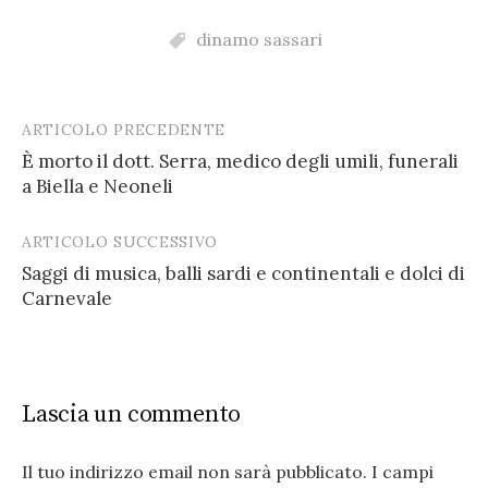
dinamo sassari
ARTICOLO PRECEDENTE
Post
È morto il dott. Serra, medico degli umili, funerali
navigation
a Biella e Neoneli
ARTICOLO SUCCESSIVO
Saggi di musica, balli sardi e continentali e dolci di
Carnevale
Lascia un commento
Il tuo indirizzo email non sarà pubblicato.
I campi