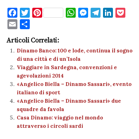
F
T
Pi
W
M
T
Li
P
a
w
nt
h
es
el
n
o
E
C
c
it
er
at
se
e
k
c
m
o
e
te
es
s
n
gr
e
k
Articoli Correlati:
ai
n
b
r
t
A
g
a
dI
et
Dinamo Banco: 100 e lode, continua il sogno
l
di
di una città e di un’Isola
o
p
er
m
n
vi
Viaggiare in Sardegna, convenzioni e
o
p
di
agevolazioni 2014
k
«Angelico Biella – Dinamo Sassari», evento
italiano di sport
«Angelico Biella – Dinamo Sassari» due
squadre da favola
Casa Dinamo: viaggio nel mondo
attraverso i circoli sardi