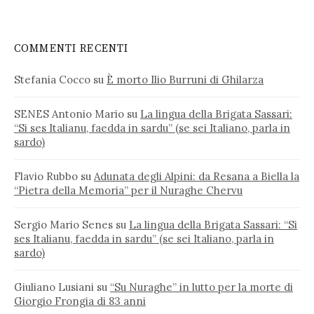
COMMENTI RECENTI
Stefania Cocco
su
È morto Ilio Burruni di Ghilarza
SENES Antonio Mario
su
La lingua della Brigata Sassari:
“Si ses Italianu, faedda in sardu” (se sei Italiano, parla in
sardo)
Flavio Rubbo
su
Adunata degli Alpini: da Resana a Biella la
“Pietra della Memoria” per il Nuraghe Chervu
Sergio Mario Senes
su
La lingua della Brigata Sassari: “Si
ses Italianu, faedda in sardu” (se sei Italiano, parla in
sardo)
Giuliano Lusiani
su
“Su Nuraghe” in lutto per la morte di
Giorgio Frongia di 83 anni