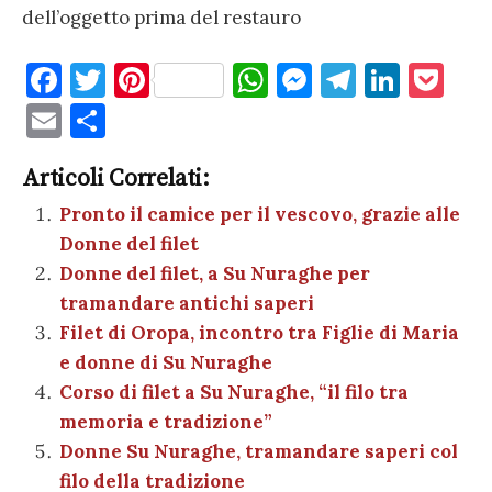
dell’oggetto prima del restauro
F
T
Pi
W
M
T
Li
P
a
w
nt
h
es
el
n
o
E
C
c
it
er
at
se
e
k
c
m
o
e
te
es
s
n
gr
e
k
Articoli Correlati:
ai
n
b
r
t
A
g
a
dI
et
Pronto il camice per il vescovo, grazie alle
l
di
Donne del filet
o
p
er
m
n
vi
Donne del filet, a Su Nuraghe per
o
p
di
tramandare antichi saperi
k
Filet di Oropa, incontro tra Figlie di Maria
e donne di Su Nuraghe
Corso di filet a Su Nuraghe, “il filo tra
memoria e tradizione”
Donne Su Nuraghe, tramandare saperi col
filo della tradizione