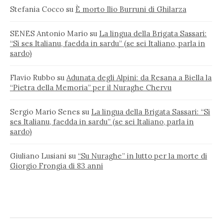
Stefania Cocco
su
È morto Ilio Burruni di Ghilarza
SENES Antonio Mario
su
La lingua della Brigata Sassari:
“Si ses Italianu, faedda in sardu” (se sei Italiano, parla in
sardo)
Flavio Rubbo
su
Adunata degli Alpini: da Resana a Biella la
“Pietra della Memoria” per il Nuraghe Chervu
Sergio Mario Senes
su
La lingua della Brigata Sassari: “Si
ses Italianu, faedda in sardu” (se sei Italiano, parla in
sardo)
Giuliano Lusiani
su
“Su Nuraghe” in lutto per la morte di
Giorgio Frongia di 83 anni