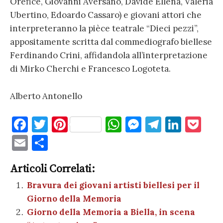
Orefice, Giovanni Aversano, Davide Ellena, Valeria
Ubertino, Edoardo Cassaro) e giovani attori che
interpreteranno la pièce teatrale “Dieci pezzi”,
appositamente scritta dal commediografo biellese
Ferdinando Crini, affidandola all’interpretazione
di Mirko Cherchi e Francesco Logoteta.
Alberto Antonello
F
T
Pi
W
M
T
Li
P
a
w
nt
h
es
el
n
o
E
C
c
it
er
at
se
e
k
c
m
o
e
te
es
s
n
gr
e
k
Articoli Correlati:
ai
n
b
r
t
A
g
a
dI
et
Bravura dei giovani artisti biellesi per il
l
di
Giorno della Memoria
o
p
er
m
n
vi
Giorno della Memoria a Biella, in scena
o
p
di