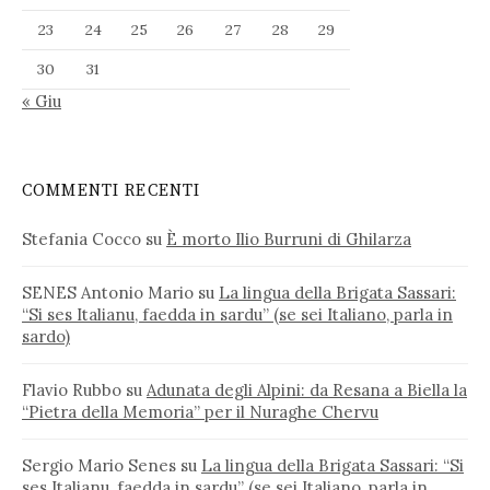
23
24
25
26
27
28
29
30
31
« Giu
COMMENTI RECENTI
Stefania Cocco
su
È morto Ilio Burruni di Ghilarza
SENES Antonio Mario
su
La lingua della Brigata Sassari:
“Si ses Italianu, faedda in sardu” (se sei Italiano, parla in
sardo)
Flavio Rubbo
su
Adunata degli Alpini: da Resana a Biella la
“Pietra della Memoria” per il Nuraghe Chervu
Sergio Mario Senes
su
La lingua della Brigata Sassari: “Si
ses Italianu, faedda in sardu” (se sei Italiano, parla in