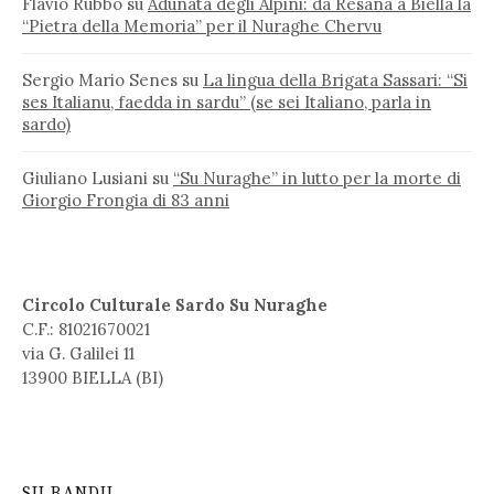
Flavio Rubbo
su
Adunata degli Alpini: da Resana a Biella la
“Pietra della Memoria” per il Nuraghe Chervu
Sergio Mario Senes
su
La lingua della Brigata Sassari: “Si
ses Italianu, faedda in sardu” (se sei Italiano, parla in
sardo)
Giuliano Lusiani
su
“Su Nuraghe” in lutto per la morte di
Giorgio Frongia di 83 anni
Circolo Culturale Sardo Su Nuraghe
C.F.: 81021670021
via G. Galilei 11
13900 BIELLA (BI)
SU BANDU