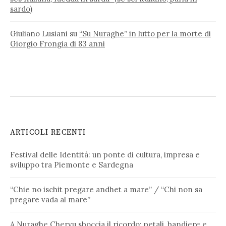
sardo)
Giuliano Lusiani
su
“Su Nuraghe” in lutto per la morte di
Giorgio Frongia di 83 anni
ARTICOLI RECENTI
Festival delle Identità: un ponte di cultura, impresa e
sviluppo tra Piemonte e Sardegna
“Chie no ischit pregare andhet a mare” / “Chi non sa
pregare vada al mare”
A Nuraghe Chervu sboccia il ricordo: petali, bandiere e