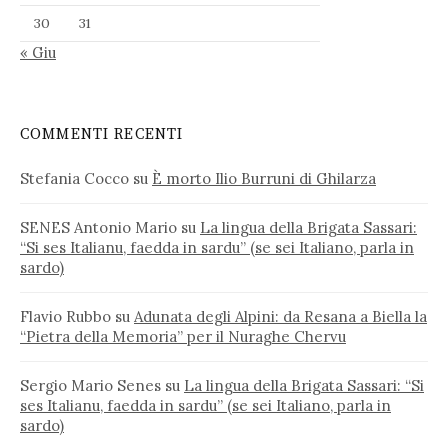
30
31
« Giu
COMMENTI RECENTI
Stefania Cocco
su
È morto Ilio Burruni di Ghilarza
SENES Antonio Mario
su
La lingua della Brigata Sassari:
“Si ses Italianu, faedda in sardu” (se sei Italiano, parla in
sardo)
Flavio Rubbo
su
Adunata degli Alpini: da Resana a Biella la
“Pietra della Memoria” per il Nuraghe Chervu
Sergio Mario Senes
su
La lingua della Brigata Sassari: “Si
ses Italianu, faedda in sardu” (se sei Italiano, parla in
sardo)