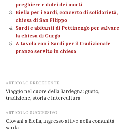
o
p
di
preghiere e dolci dei morti
k
Biella per i Sardi, concerto di solidarietà,
chiesa di San Filippo
Sardi e abitanti di Pettinengo per salvare
la chiesa di Gurgo
A tavola con i Sardi per il tradizionale
pranzo servito in chiesa
ARTICOLO PRECEDENTE
Post
Viaggio nel cuore della Sardegna: gusto,
navigation
tradizione, storia e intercultura
ARTICOLO SUCCESSIVO
Giovani a Biella, ingresso attivo nella comunità
sarda