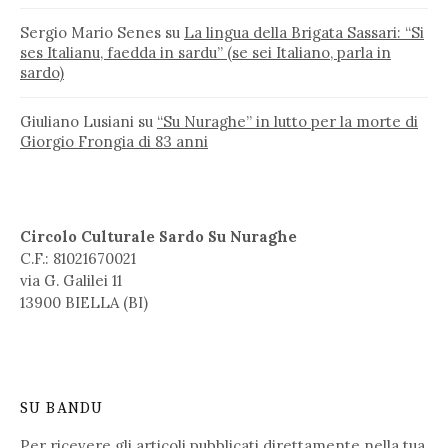
Sergio Mario Senes
su
La lingua della Brigata Sassari: “Si
ses Italianu, faedda in sardu” (se sei Italiano, parla in
sardo)
Giuliano Lusiani
su
“Su Nuraghe” in lutto per la morte di
Giorgio Frongia di 83 anni
Circolo Culturale Sardo Su Nuraghe
C.F.: 81021670021
via G. Galilei 11
13900 BIELLA (BI)
SU BANDU
Per ricevere gli articoli pubblicati direttamente nella tua