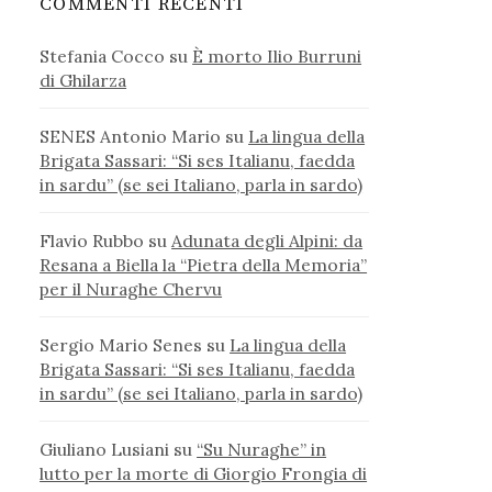
COMMENTI RECENTI
Stefania Cocco
su
È morto Ilio Burruni
di Ghilarza
SENES Antonio Mario
su
La lingua della
Brigata Sassari: “Si ses Italianu, faedda
in sardu” (se sei Italiano, parla in sardo)
Flavio Rubbo
su
Adunata degli Alpini: da
Resana a Biella la “Pietra della Memoria”
per il Nuraghe Chervu
Sergio Mario Senes
su
La lingua della
Brigata Sassari: “Si ses Italianu, faedda
in sardu” (se sei Italiano, parla in sardo)
Giuliano Lusiani
su
“Su Nuraghe” in
lutto per la morte di Giorgio Frongia di