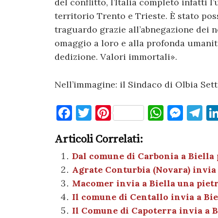
del conflitto, l’Italia completò infatti 
territorio Trento e Trieste. È stato p
traguardo grazie all’abnegazione dei n
omaggio a loro e alla profonda umanità 
dedizione. Valori immortali».
Nell’immagine: il Sindaco di Olbia Setti
F
T
Pi
W
M
T
a
w
nt
h
es
el
Articoli Correlati:
c
it
er
at
se
e
e
te
es
s
n
gr
Dal comune di Carbonia a Biella
Agrate Conturbia (Novara) invia 
b
r
t
A
g
a
Macomer invia a Biella una piet
o
p
er
m
Il comune di Centallo invia a Bi
o
p
Il Comune di Capoterra invia a B