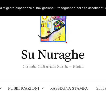
una migliore esperienza di navigazione. Proseguendo nel sito acconsenti al
Su Nuraghe
Circolo Culturale Sardo ~ Biella
PUBBLICAZIONI
RASSEGNA STAMPA
SITI