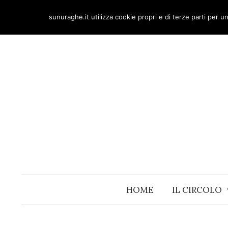
Skip
sunuraghe.it utilizza cookie propri e di terze parti per 
to
content
HOME
IL CIRCOLO