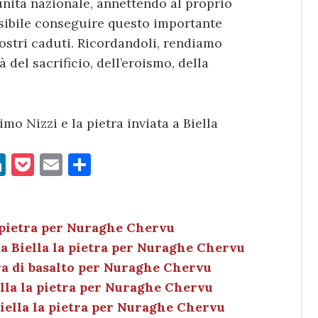
l’unità nazionale, annettendo al proprio
ossibile conseguire questo importante
ostri caduti. Ricordandoli, rendiamo
del sacrificio, dell’eroismo, della
mo Nizzi e la pietra inviata a Biella
Li
P
E
C
n
o
m
o
k
c
ai
n
e
k
l
di
 pietra per Nuraghe Chervu
a Biella la pietra per Nuraghe Chervu
dI
et
vi
ra di basalto per Nuraghe Chervu
n
di
ella la pietra per Nuraghe Chervu
iella la pietra per Nuraghe Chervu