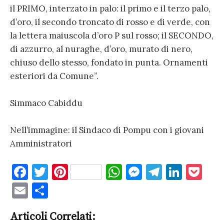
il PRIMO, interzato in palo: il primo e il terzo palo,
d’oro, il secondo troncato di rosso e di verde, con
la lettera maiuscola d’oro P sul rosso; il SECONDO,
di azzurro, al nuraghe, d’oro, murato di nero,
chiuso dello stesso, fondato in punta. Ornamenti
esteriori da Comune”.
Simmaco Cabiddu
Nell’immagine: il Sindaco di Pompu con i giovani
Amministratori
F
T
Pi
W
M
T
Li
P
a
w
nt
h
es
el
n
o
E
C
c
it
er
at
se
e
k
c
m
o
e
te
es
s
n
gr
e
k
Articoli Correlati:
ai
n