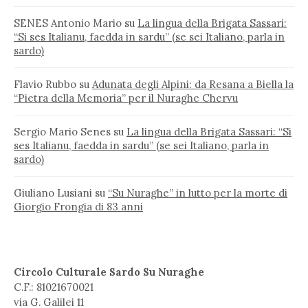
SENES Antonio Mario
su
La lingua della Brigata Sassari:
“Si ses Italianu, faedda in sardu” (se sei Italiano, parla in
sardo)
Flavio Rubbo
su
Adunata degli Alpini: da Resana a Biella la
“Pietra della Memoria” per il Nuraghe Chervu
Sergio Mario Senes
su
La lingua della Brigata Sassari: “Si
ses Italianu, faedda in sardu” (se sei Italiano, parla in
sardo)
Giuliano Lusiani
su
“Su Nuraghe” in lutto per la morte di
Giorgio Frongia di 83 anni
Circolo Culturale Sardo Su Nuraghe
C.F.: 81021670021
via G. Galilei 11