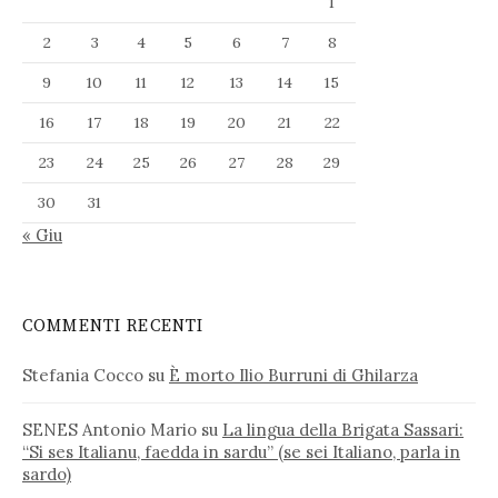
1
2
3
4
5
6
7
8
9
10
11
12
13
14
15
16
17
18
19
20
21
22
23
24
25
26
27
28
29
30
31
« Giu
COMMENTI RECENTI
Stefania Cocco
su
È morto Ilio Burruni di Ghilarza
SENES Antonio Mario
su
La lingua della Brigata Sassari:
“Si ses Italianu, faedda in sardu” (se sei Italiano, parla in
sardo)