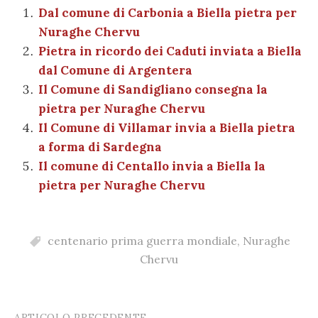
b
r
t
A
g
a
dI
et
Dal comune di Carbonia a Biella pietra per
l
di
Nuraghe Chervu
o
p
er
m
n
vi
Pietra in ricordo dei Caduti inviata a Biella
o
p
di
dal Comune di Argentera
k
Il Comune di Sandigliano consegna la
pietra per Nuraghe Chervu
Il Comune di Villamar invia a Biella pietra
a forma di Sardegna
Il comune di Centallo invia a Biella la
pietra per Nuraghe Chervu
centenario prima guerra mondiale
,
Nuraghe
Chervu
ARTICOLO PRECEDENTE