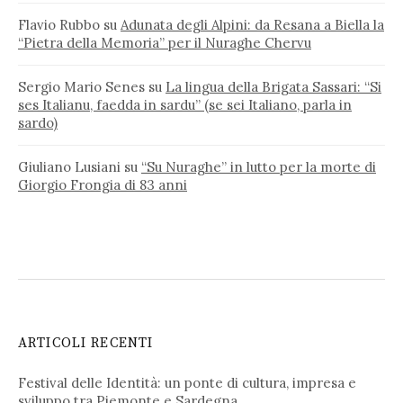
Flavio Rubbo
su
Adunata degli Alpini: da Resana a Biella la
“Pietra della Memoria” per il Nuraghe Chervu
Sergio Mario Senes
su
La lingua della Brigata Sassari: “Si
ses Italianu, faedda in sardu” (se sei Italiano, parla in
sardo)
Giuliano Lusiani
su
“Su Nuraghe” in lutto per la morte di
Giorgio Frongia di 83 anni
ARTICOLI RECENTI
Festival delle Identità: un ponte di cultura, impresa e
sviluppo tra Piemonte e Sardegna