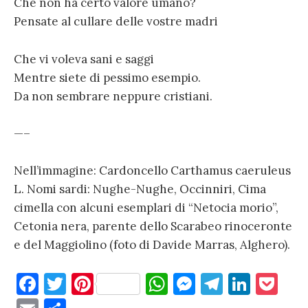
Che non ha certo valore umano?
Pensate al cullare delle vostre madri
Che vi voleva sani e saggi
Mentre siete di pessimo esempio.
Da non sembrare neppure cristiani.
—–
Nell’immagine: Cardoncello Carthamus caeruleus
L. Nomi sardi: Nughe-Nughe, Occinniri, Cima
cimella con alcuni esemplari di “Netocia morio”,
Cetonia nera, parente dello Scarabeo rinoceronte
e del Maggiolino (foto di Davide Marras, Alghero).
F
T
Pi
W
M
T
Li
P
a
w
nt
h
es
el
n
o