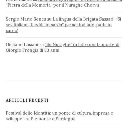
“Pietra della Memoria” per il Nuraghe Chervu
Sergio Mario Senes
su
La lingua della Brigata Sassari: “Si
ses Italianu, faedda in sardu” (se sei Italiano, parla in
sardo)
Giuliano Lusiani
su
“Su Nuraghe” in lutto per la morte di
Giorgio Frongia di 83 anni
ARTICOLI RECENTI
Festival delle Identità: un ponte di cultura, impresa e
sviluppo tra Piemonte e Sardegna