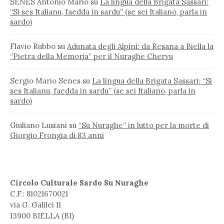
SENES Antonio Mario
su
La lingua della Brigata Sassari:
“Si ses Italianu, faedda in sardu” (se sei Italiano, parla in
sardo)
Flavio Rubbo
su
Adunata degli Alpini: da Resana a Biella la
“Pietra della Memoria” per il Nuraghe Chervu
Sergio Mario Senes
su
La lingua della Brigata Sassari: “Si
ses Italianu, faedda in sardu” (se sei Italiano, parla in
sardo)
Giuliano Lusiani
su
“Su Nuraghe” in lutto per la morte di
Giorgio Frongia di 83 anni
Circolo Culturale Sardo Su Nuraghe
C.F.: 81021670021
via G. Galilei 11
13900 BIELLA (BI)