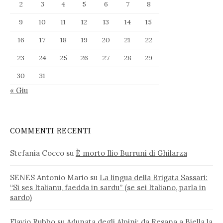
2
3
4
5
6
7
8
9
10
11
12
13
14
15
16
17
18
19
20
21
22
23
24
25
26
27
28
29
30
31
« Giu
COMMENTI RECENTI
Stefania Cocco
su
È morto Ilio Burruni di Ghilarza
SENES Antonio Mario
su
La lingua della Brigata Sassari:
“Si ses Italianu, faedda in sardu” (se sei Italiano, parla in
sardo)
Flavio Rubbo
su
Adunata degli Alpini: da Resana a Biella la