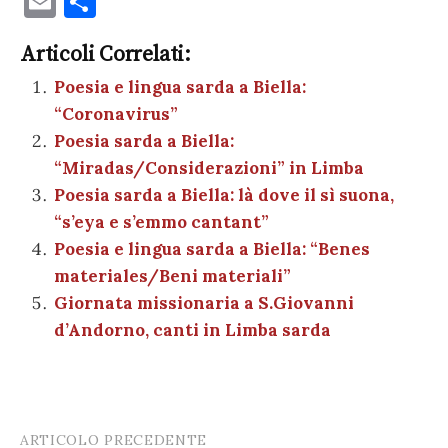
E
C
c
it
er
at
se
e
k
c
m
o
e
te
es
s
n
gr
e
k
Articoli Correlati:
ai
n
b
r
t
A
g
a
dI
et
Poesia e lingua sarda a Biella:
l
di
“Coronavirus”
o
p
er
m
n
vi
Poesia sarda a Biella:
o
p
di
“Miradas/Considerazioni” in Limba
k
Poesia sarda a Biella: là dove il sì suona,
“s’eya e s’emmo cantant”
Poesia e lingua sarda a Biella: “Benes
materiales/Beni materiali”
Giornata missionaria a S.Giovanni
d’Andorno, canti in Limba sarda
ARTICOLO PRECEDENTE
Post