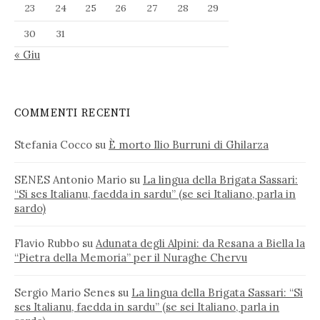
23
24
25
26
27
28
29
30
31
« Giu
COMMENTI RECENTI
Stefania Cocco
su
È morto Ilio Burruni di Ghilarza
SENES Antonio Mario
su
La lingua della Brigata Sassari:
“Si ses Italianu, faedda in sardu” (se sei Italiano, parla in
sardo)
Flavio Rubbo
su
Adunata degli Alpini: da Resana a Biella la
“Pietra della Memoria” per il Nuraghe Chervu
Sergio Mario Senes
su
La lingua della Brigata Sassari: “Si
ses Italianu, faedda in sardu” (se sei Italiano, parla in