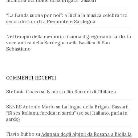
memoria nel nome della Brigata “Sassari”
“La Banda suona per noi”: a Biella la musica celebra tre
secoli di storia tra Piemonte e Sardegna
Nel tempio della memoria risuona il gregoriano sardo: la
voce antica della Sardegna nella Basilica di San
Sebastiano
COMMENTI RECENTI
Stefania Cocco
su
È morto Ilio Burruni di Ghilarza
SENES Antonio Mario
su
La lingua della Brigata Sassari:
“Si ses Italianu, faedda in sardu” (se sei Italiano, parla in
sardo)
Flavio Rubbo
su
Adunata degli Alpini: da Resana a Biella la