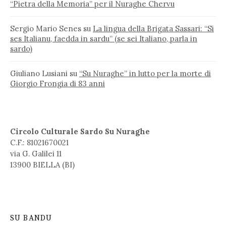
“Pietra della Memoria” per il Nuraghe Chervu
Sergio Mario Senes
su
La lingua della Brigata Sassari: “Si
ses Italianu, faedda in sardu” (se sei Italiano, parla in
sardo)
Giuliano Lusiani
su
“Su Nuraghe” in lutto per la morte di
Giorgio Frongia di 83 anni
Circolo Culturale Sardo Su Nuraghe
C.F.: 81021670021
via G. Galilei 11
13900 BIELLA (BI)
SU BANDU