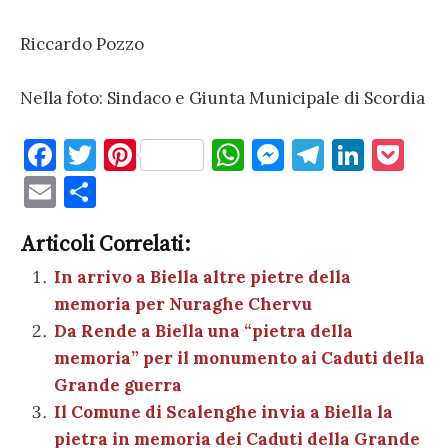
Riccardo Pozzo
Nella foto: Sindaco e Giunta Municipale di Scordia
F
T
Pi
W
M
T
Li
P
a
w
nt
h
es
el
n
o
E
C
c
it
er
at
se
e
k
c
m
o
e
te
es
s
n
gr
e
k
Articoli Correlati:
ai
n
b
r
t
A
g
a
dI
et
In arrivo a Biella altre pietre della
l
di
memoria per Nuraghe Chervu
o
p
er
m
n
vi
Da Rende a Biella una “pietra della
o
p
di
memoria” per il monumento ai Caduti della
k
Grande guerra
Il Comune di Scalenghe invia a Biella la
pietra in memoria dei Caduti della Grande