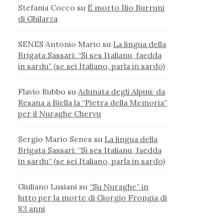
Stefania Cocco
su
È morto Ilio Burruni
di Ghilarza
SENES Antonio Mario
su
La lingua della
Brigata Sassari: “Si ses Italianu, faedda
in sardu” (se sei Italiano, parla in sardo)
Flavio Rubbo
su
Adunata degli Alpini: da
Resana a Biella la “Pietra della Memoria”
per il Nuraghe Chervu
Sergio Mario Senes
su
La lingua della
Brigata Sassari: “Si ses Italianu, faedda
in sardu” (se sei Italiano, parla in sardo)
Giuliano Lusiani
su
“Su Nuraghe” in
lutto per la morte di Giorgio Frongia di
83 anni