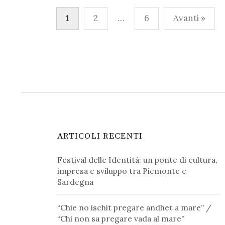
Paginazione
1
2
…
6
Avanti »
degli
articoli
ARTICOLI RECENTI
Festival delle Identità: un ponte di cultura,
impresa e sviluppo tra Piemonte e
Sardegna
“Chie no ischit pregare andhet a mare” /
“Chi non sa pregare vada al mare”