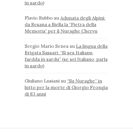
in sardo)
Flavio Rubbo
su
Adunata degli Alpini:
da Resana a Biella la “Pietra della
Memoria” per il Nuraghe Chervu
Sergio Mario Senes
su
La lingua della
Brigata Sassari: “Si ses Italianu,
faedda in sardu” (se sei Italiano, parla
in sardo)
Giuliano Lusiani
su
“Su Nuraghe” in
lutto per la morte di Giorgio Frongia
di 83 anni