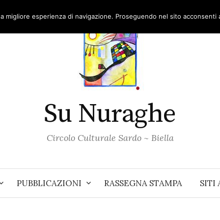
una migliore esperienza di navigazione. Proseguendo nel sito acconsenti al
Su Nuraghe
Circolo Culturale Sardo ~ Biella
PUBBLICAZIONI
RASSEGNA STAMPA
SITI