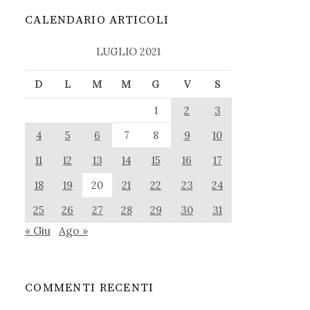
CALENDARIO ARTICOLI
LUGLIO 2021
D
L
M
M
G
V
S
1
2
3
4
5
6
7
8
9
10
11
12
13
14
15
16
17
18
19
20
21
22
23
24
25
26
27
28
29
30
31
« Giu
Ago »
COMMENTI RECENTI