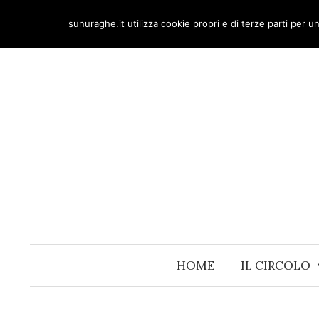
Skip
sunuraghe.it utilizza cookie propri e di terze parti per 
to
content
HOME
IL CIRCOLO