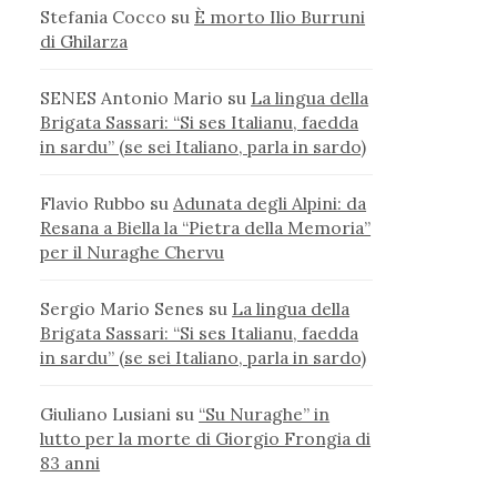
Stefania Cocco
su
È morto Ilio Burruni
di Ghilarza
SENES Antonio Mario
su
La lingua della
Brigata Sassari: “Si ses Italianu, faedda
in sardu” (se sei Italiano, parla in sardo)
Flavio Rubbo
su
Adunata degli Alpini: da
Resana a Biella la “Pietra della Memoria”
per il Nuraghe Chervu
Sergio Mario Senes
su
La lingua della
Brigata Sassari: “Si ses Italianu, faedda
in sardu” (se sei Italiano, parla in sardo)
Giuliano Lusiani
su
“Su Nuraghe” in
lutto per la morte di Giorgio Frongia di
83 anni