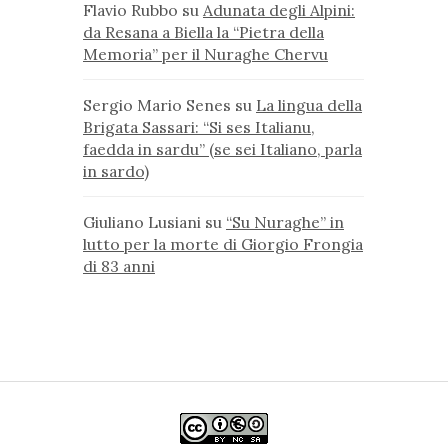
Flavio Rubbo
su
Adunata degli Alpini:
da Resana a Biella la “Pietra della
Memoria” per il Nuraghe Chervu
Sergio Mario Senes
su
La lingua della
Brigata Sassari: “Si ses Italianu,
faedda in sardu” (se sei Italiano, parla
in sardo)
Giuliano Lusiani
su
“Su Nuraghe” in
lutto per la morte di Giorgio Frongia
di 83 anni