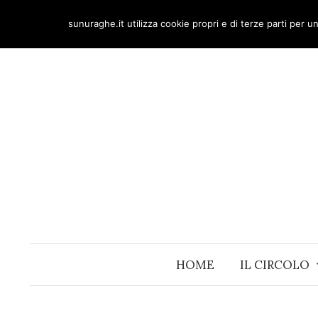
Skip
sunuraghe.it utilizza cookie propri e di terze parti per 
to
content
HOME
IL CIRCOLO