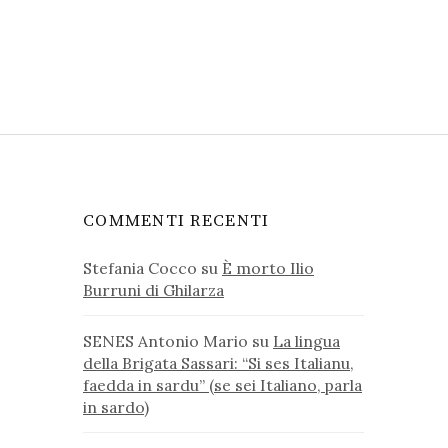
COMMENTI RECENTI
Stefania Cocco
su
È morto Ilio
Burruni di Ghilarza
SENES Antonio Mario
su
La lingua
della Brigata Sassari: “Si ses Italianu,
faedda in sardu” (se sei Italiano, parla
in sardo)