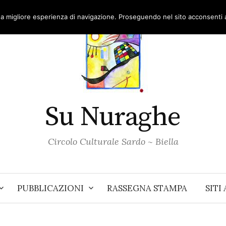
una migliore esperienza di navigazione. Proseguendo nel sito acconsenti al
Su Nuraghe
Circolo Culturale Sardo ~ Biella
PUBBLICAZIONI
RASSEGNA STAMPA
SITI