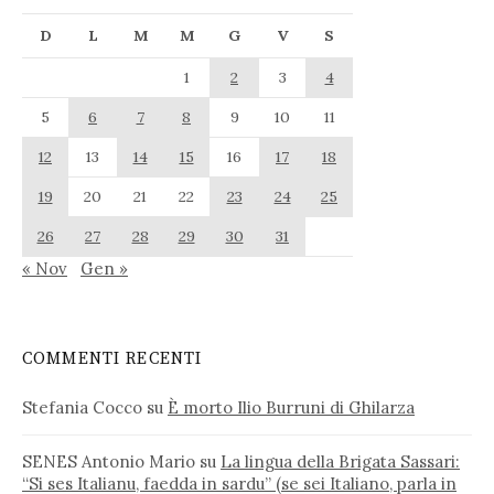
D
L
M
M
G
V
S
1
2
3
4
5
6
7
8
9
10
11
12
13
14
15
16
17
18
19
20
21
22
23
24
25
26
27
28
29
30
31
« Nov
Gen »
COMMENTI RECENTI
Stefania Cocco
su
È morto Ilio Burruni di Ghilarza
SENES Antonio Mario
su
La lingua della Brigata Sassari:
“Si ses Italianu, faedda in sardu” (se sei Italiano, parla in