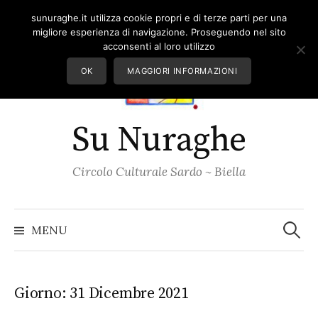
Skip
sunuraghe.it utilizza cookie propri e di terze parti per una
to
migliore esperienza di navigazione. Proseguendo nel sito
content
acconsenti al loro utilizzo
OK
MAGGIORI INFORMAZIONI
Su Nuraghe
Circolo Culturale Sardo ~ Biella
Ricerc
per:
MENU
Giorno:
31 Dicembre 2021