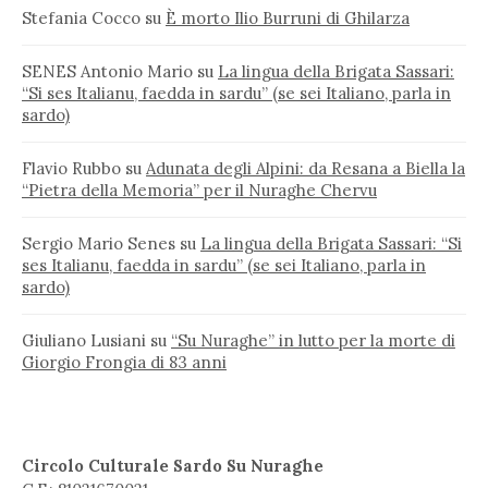
Stefania Cocco
su
È morto Ilio Burruni di Ghilarza
SENES Antonio Mario
su
La lingua della Brigata Sassari:
“Si ses Italianu, faedda in sardu” (se sei Italiano, parla in
sardo)
Flavio Rubbo
su
Adunata degli Alpini: da Resana a Biella la
“Pietra della Memoria” per il Nuraghe Chervu
Sergio Mario Senes
su
La lingua della Brigata Sassari: “Si
ses Italianu, faedda in sardu” (se sei Italiano, parla in
sardo)
Giuliano Lusiani
su
“Su Nuraghe” in lutto per la morte di
Giorgio Frongia di 83 anni
Circolo Culturale Sardo Su Nuraghe