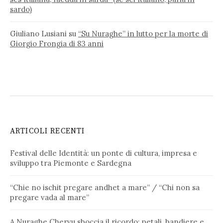
sardo)
Giuliano Lusiani
su
“Su Nuraghe” in lutto per la morte di
Giorgio Frongia di 83 anni
ARTICOLI RECENTI
Festival delle Identità: un ponte di cultura, impresa e
sviluppo tra Piemonte e Sardegna
“Chie no ischit pregare andhet a mare” / “Chi non sa
pregare vada al mare”
A Nuraghe Chervu sboccia il ricordo: petali, bandiere e