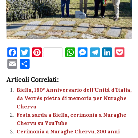
F
T
Pi
W
M
T
Li
P
a
w
nt
h
es
el
n
o
E
C
c
it
er
at
se
e
k
c
m
o
e
te
es
s
n
gr
e
k
Articoli Correlati:
ai
n
b
r
t
A
g
a
dI
et
Biella, 160° Anniversario dell’Unità d’Italia,
l
di
da Verrès pietra di memoria per Nuraghe
o
p
er
m
n
vi
Chervu
o
p
di
Festa sarda a Biella, cerimonia a Nuraghe
k
Chervu su YouTube
Cerimonia a Nuraghe Chervu, 200 anni