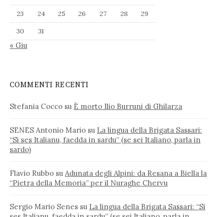
23
24
25
26
27
28
29
30
31
« Giu
COMMENTI RECENTI
Stefania Cocco
su
È morto Ilio Burruni di Ghilarza
SENES Antonio Mario
su
La lingua della Brigata Sassari:
“Si ses Italianu, faedda in sardu” (se sei Italiano, parla in
sardo)
Flavio Rubbo
su
Adunata degli Alpini: da Resana a Biella la
“Pietra della Memoria” per il Nuraghe Chervu
Sergio Mario Senes
su
La lingua della Brigata Sassari: “Si
ses Italianu, faedda in sardu” (se sei Italiano, parla in