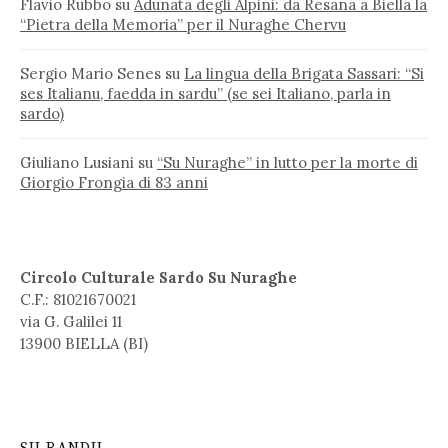
Flavio Rubbo
su
Adunata degli Alpini: da Resana a Biella la
“Pietra della Memoria” per il Nuraghe Chervu
Sergio Mario Senes
su
La lingua della Brigata Sassari: “Si
ses Italianu, faedda in sardu” (se sei Italiano, parla in
sardo)
Giuliano Lusiani
su
“Su Nuraghe” in lutto per la morte di
Giorgio Frongia di 83 anni
Circolo Culturale Sardo Su Nuraghe
C.F.: 81021670021
via G. Galilei 11
13900 BIELLA (BI)