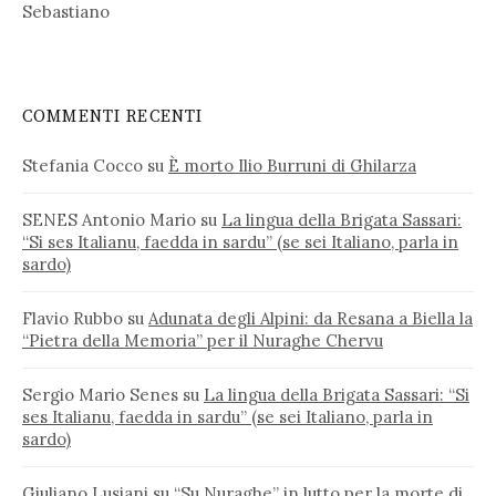
Sebastiano
COMMENTI RECENTI
Stefania Cocco
su
È morto Ilio Burruni di Ghilarza
SENES Antonio Mario
su
La lingua della Brigata Sassari:
“Si ses Italianu, faedda in sardu” (se sei Italiano, parla in
sardo)
Flavio Rubbo
su
Adunata degli Alpini: da Resana a Biella la
“Pietra della Memoria” per il Nuraghe Chervu
Sergio Mario Senes
su
La lingua della Brigata Sassari: “Si
ses Italianu, faedda in sardu” (se sei Italiano, parla in
sardo)
Giuliano Lusiani
su
“Su Nuraghe” in lutto per la morte di