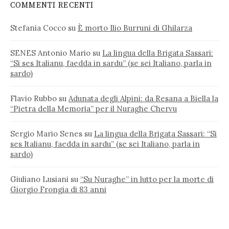
COMMENTI RECENTI
Stefania Cocco
su
È morto Ilio Burruni di Ghilarza
SENES Antonio Mario
su
La lingua della Brigata Sassari:
“Si ses Italianu, faedda in sardu” (se sei Italiano, parla in
sardo)
Flavio Rubbo
su
Adunata degli Alpini: da Resana a Biella la
“Pietra della Memoria” per il Nuraghe Chervu
Sergio Mario Senes
su
La lingua della Brigata Sassari: “Si
ses Italianu, faedda in sardu” (se sei Italiano, parla in
sardo)
Giuliano Lusiani
su
“Su Nuraghe” in lutto per la morte di
Giorgio Frongia di 83 anni