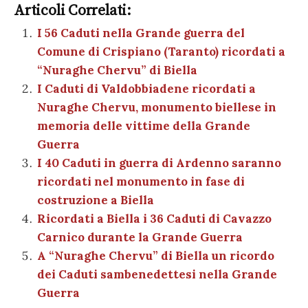
e
te
es
s
n
gr
e
k
Articoli Correlati:
ai
n
b
r
t
A
g
a
dI
et
I 56 Caduti nella Grande guerra del
l
di
Comune di Crispiano (Taranto) ricordati a
o
p
er
m
n
vi
“Nuraghe Chervu” di Biella
o
p
di
I Caduti di Valdobbiadene ricordati a
k
Nuraghe Chervu, monumento biellese in
memoria delle vittime della Grande
Guerra
I 40 Caduti in guerra di Ardenno saranno
ricordati nel monumento in fase di
costruzione a Biella
Ricordati a Biella i 36 Caduti di Cavazzo
Carnico durante la Grande Guerra
A “Nuraghe Chervu” di Biella un ricordo
dei Caduti sambenedettesi nella Grande
Guerra