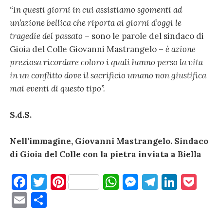
“In questi giorni in cui assistiamo sgomenti ad
un’azione bellica che riporta ai giorni d’oggi le
tragedie del passato –
sono le parole del sindaco di
Gioia del Colle Giovanni Mastrangelo –
è azione
preziosa ricordare coloro i quali hanno perso la vita
in un conflitto dove il sacrificio umano non giustifica
mai eventi di questo tipo”.
S.d.S.
Nell’immagine, Giovanni Mastrangelo. Sindaco
di Gioia del Colle con la pietra inviata a Biella
F
T
Pi
W
M
T
Li
P
a
w
nt
h
es
el
n
o
E
C
c
it
er
at
se
e
k
c
m
o