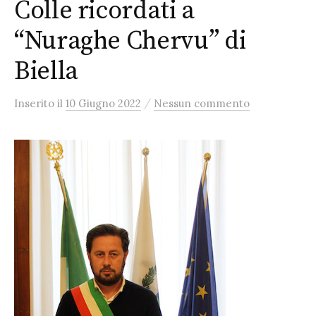
Colle ricordati a
“Nuraghe Chervu” di
Biella
/
Inserito
il
10 Giugno 2022
Nessun commento