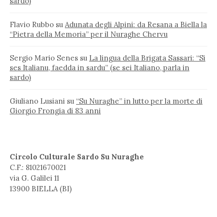
sardo)
Flavio Rubbo
su
Adunata degli Alpini: da Resana a Biella la
“Pietra della Memoria” per il Nuraghe Chervu
Sergio Mario Senes
su
La lingua della Brigata Sassari: “Si
ses Italianu, faedda in sardu” (se sei Italiano, parla in
sardo)
Giuliano Lusiani
su
“Su Nuraghe” in lutto per la morte di
Giorgio Frongia di 83 anni
Circolo Culturale Sardo Su Nuraghe
C.F.: 81021670021
via G. Galilei 11
13900 BIELLA (BI)