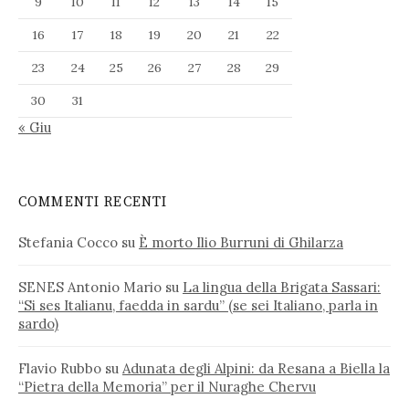
9
10
11
12
13
14
15
16
17
18
19
20
21
22
23
24
25
26
27
28
29
30
31
« Giu
COMMENTI RECENTI
Stefania Cocco
su
È morto Ilio Burruni di Ghilarza
SENES Antonio Mario
su
La lingua della Brigata Sassari:
“Si ses Italianu, faedda in sardu” (se sei Italiano, parla in
sardo)
Flavio Rubbo
su
Adunata degli Alpini: da Resana a Biella la
“Pietra della Memoria” per il Nuraghe Chervu