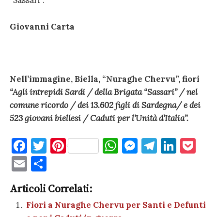
“Sassari”.
Giovanni Carta
Nell’immagine, Biella, “Nuraghe Chervu”, fiori
“Agli intrepidi Sardi / della Brigata “Sassari” / nel
comune ricordo / dei 13.602 figli di Sardegna/ e dei
523 giovani biellesi / Caduti per l’Unità d’Italia”.
F
T
Pi
W
M
T
Li
P
a
w
nt
h
es
el
n
o
E
C
c
it
er
at
se
e
k
c
m
o
e
te
es
s
n
gr
e
k
Articoli Correlati:
ai
n
b
r
t
A
g
a
dI
et
Fiori a Nuraghe Chervu per Santi e Defunti
l
di