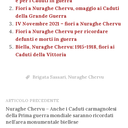
e per i Caduti in guerra
o
p
er
m
n
vi
Fiori a Nuraghe Chervu, omaggio ai Caduti
o
p
di
della Grande Guerra
k
IV Novembre 2021 – fiori a Nuraghe Chervu
Fiori a Nuraghe Chervu per ricordare
defunti e morti in guerra
Biella, Nuraghe Chervu: 1915-1918, fiori ai
Caduti della Vittoria
Brigata Sassari
,
Nuraghe Chervu
ARTICOLO PRECEDENTE
Post
Nuraghe Chervu – Anche i Caduti carmagnolesi
navigation
della Prima guerra mondiale saranno ricordati
nell’area monumentale biellese