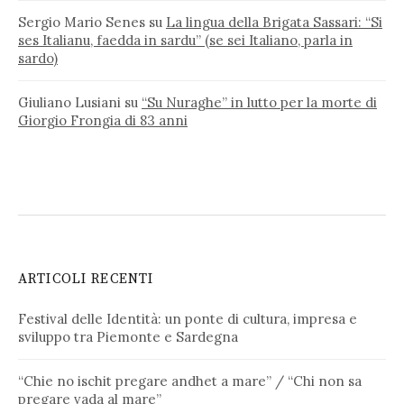
Sergio Mario Senes
su
La lingua della Brigata Sassari: “Si
ses Italianu, faedda in sardu” (se sei Italiano, parla in
sardo)
Giuliano Lusiani
su
“Su Nuraghe” in lutto per la morte di
Giorgio Frongia di 83 anni
ARTICOLI RECENTI
Festival delle Identità: un ponte di cultura, impresa e
sviluppo tra Piemonte e Sardegna
“Chie no ischit pregare andhet a mare” / “Chi non sa
pregare vada al mare”