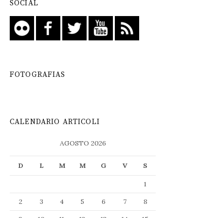
SOCIAL
FOTOGRAFIAS
CALENDARIO ARTICOLI
AGOSTO 2026
D
L
M
M
G
V
S
1
2
3
4
5
6
7
8