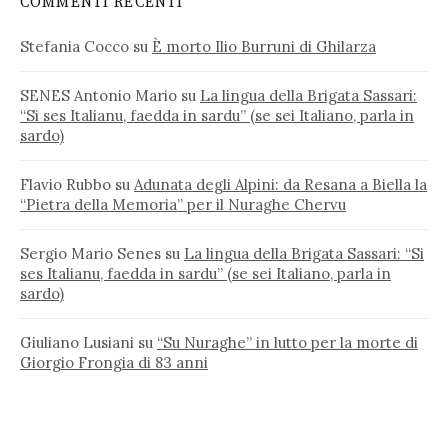
COMMENTI RECENTI
Stefania Cocco
su
È morto Ilio Burruni di Ghilarza
SENES Antonio Mario
su
La lingua della Brigata Sassari:
“Si ses Italianu, faedda in sardu” (se sei Italiano, parla in
sardo)
Flavio Rubbo
su
Adunata degli Alpini: da Resana a Biella la
“Pietra della Memoria” per il Nuraghe Chervu
Sergio Mario Senes
su
La lingua della Brigata Sassari: “Si
ses Italianu, faedda in sardu” (se sei Italiano, parla in
sardo)
Giuliano Lusiani
su
“Su Nuraghe” in lutto per la morte di
Giorgio Frongia di 83 anni