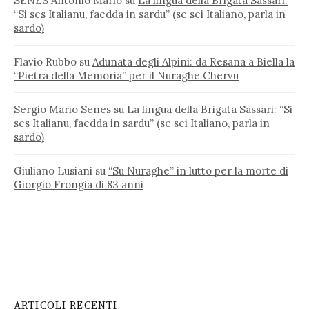
SENES Antonio Mario
su
La lingua della Brigata Sassari:
“Si ses Italianu, faedda in sardu” (se sei Italiano, parla in
sardo)
Flavio Rubbo
su
Adunata degli Alpini: da Resana a Biella la
“Pietra della Memoria” per il Nuraghe Chervu
Sergio Mario Senes
su
La lingua della Brigata Sassari: “Si
ses Italianu, faedda in sardu” (se sei Italiano, parla in
sardo)
Giuliano Lusiani
su
“Su Nuraghe” in lutto per la morte di
Giorgio Frongia di 83 anni
ARTICOLI RECENTI