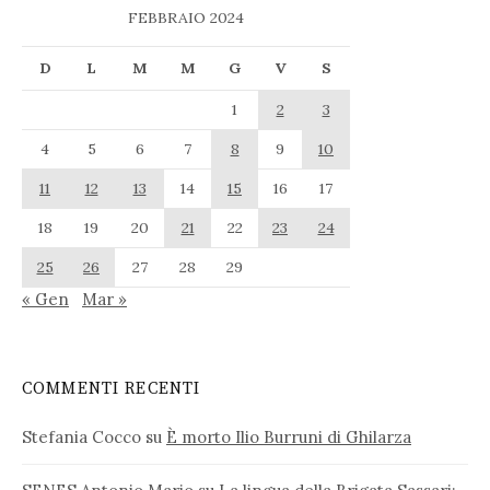
FEBBRAIO 2024
D
L
M
M
G
V
S
1
2
3
4
5
6
7
8
9
10
11
12
13
14
15
16
17
18
19
20
21
22
23
24
25
26
27
28
29
« Gen
Mar »
COMMENTI RECENTI
Stefania Cocco
su
È morto Ilio Burruni di Ghilarza