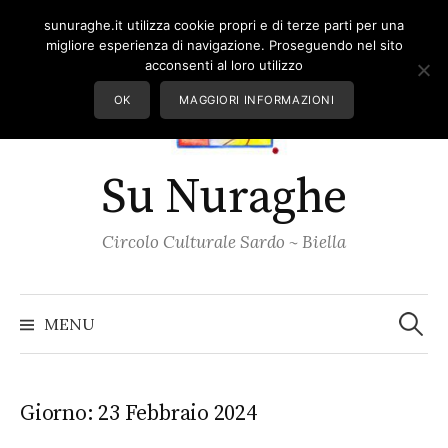
Skip
sunuraghe.it utilizza cookie propri e di terze parti per una
to
migliore esperienza di navigazione. Proseguendo nel sito
content
acconsenti al loro utilizzo
OK
MAGGIORI INFORMAZIONI
Su Nuraghe
Circolo Culturale Sardo ~ Biella
Ricerc
per:
MENU
Giorno:
23 Febbraio 2024