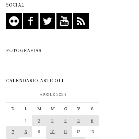
SOCIAL
FOTOGRAFIAS
CALENDARIO ARTICOLI
APRILE 2024
D
L
M
M
G
V
S
1
2
3
4
5
6
7
8
9
10
11
12
13