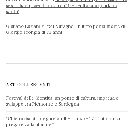
ses Italianu, faedda in sardu” (se sei Italiano, parla in
sardo)
Giuliano Lusiani
su
“Su Nuraghe” in lutto per la morte di
Giorgio Frongia di 83 anni
ARTICOLI RECENTI
Festival delle Identità: un ponte di cultura, impresa e
sviluppo tra Piemonte e Sardegna
“Chie no ischit pregare andhet a mare” / “Chi non sa
pregare vada al mare”