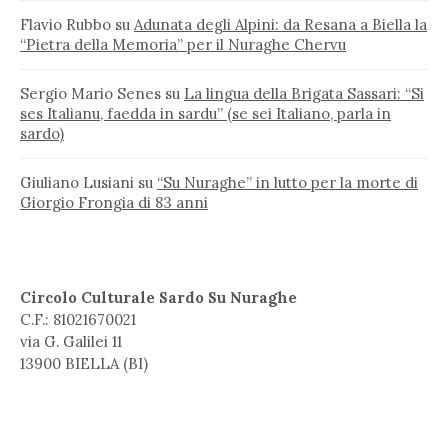
Flavio Rubbo
su
Adunata degli Alpini: da Resana a Biella la
“Pietra della Memoria” per il Nuraghe Chervu
Sergio Mario Senes
su
La lingua della Brigata Sassari: “Si
ses Italianu, faedda in sardu” (se sei Italiano, parla in
sardo)
Giuliano Lusiani
su
“Su Nuraghe” in lutto per la morte di
Giorgio Frongia di 83 anni
Circolo Culturale Sardo Su Nuraghe
C.F.: 81021670021
via G. Galilei 11
13900 BIELLA (BI)