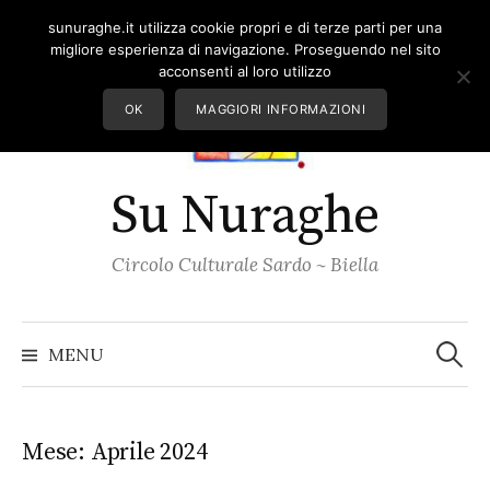
Skip
sunuraghe.it utilizza cookie propri e di terze parti per una
to
migliore esperienza di navigazione. Proseguendo nel sito
content
acconsenti al loro utilizzo
OK
MAGGIORI INFORMAZIONI
Su Nuraghe
Circolo Culturale Sardo ~ Biella
Ricerc
per:
MENU
Mese:
Aprile 2024