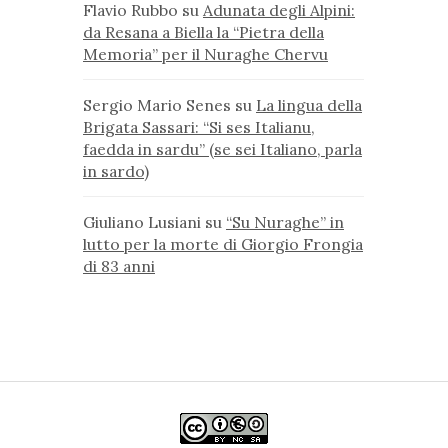
Flavio Rubbo
su
Adunata degli Alpini:
da Resana a Biella la “Pietra della
Memoria” per il Nuraghe Chervu
Sergio Mario Senes
su
La lingua della
Brigata Sassari: “Si ses Italianu,
faedda in sardu” (se sei Italiano, parla
in sardo)
Giuliano Lusiani
su
“Su Nuraghe” in
lutto per la morte di Giorgio Frongia
di 83 anni