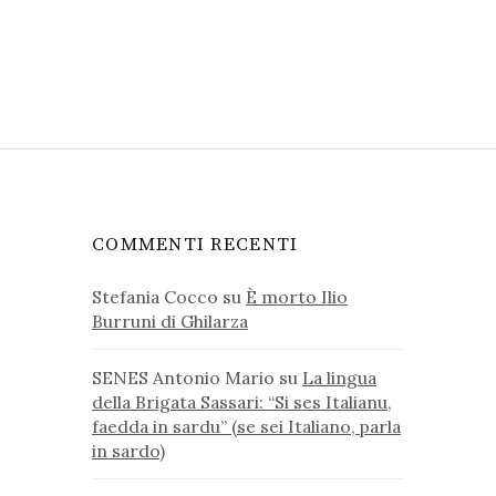
COMMENTI RECENTI
Stefania Cocco
su
È morto Ilio
Burruni di Ghilarza
SENES Antonio Mario
su
La lingua
della Brigata Sassari: “Si ses Italianu,
faedda in sardu” (se sei Italiano, parla
in sardo)