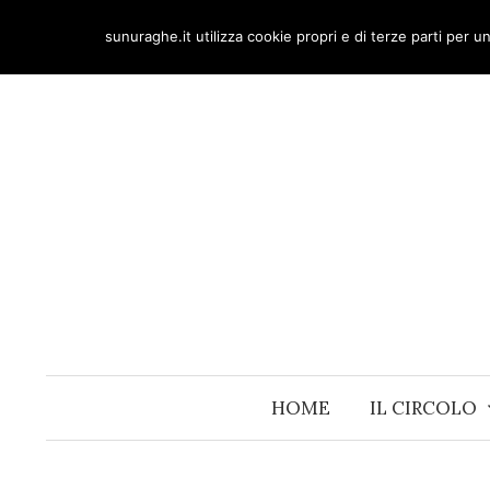
Skip
sunuraghe.it utilizza cookie propri e di terze parti per 
to
content
HOME
IL CIRCOLO