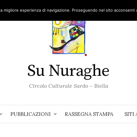
una migliore esperienza di navigazione. Proseguendo nel sito acconsenti al
Su Nuraghe
Circolo Culturale Sardo ~ Biella
PUBBLICAZIONI
RASSEGNA STAMPA
SITI