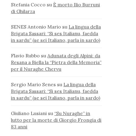
Stefania Cocco
su
È morto Ilio Burruni
di Ghilarza
SENES Antonio Mario
su
La lingua della
Brigata Sassari: “Si ses Italianu, faedda
in sardu” (se sei Italiano, parla in sardo)
Flavio Rubbo
su
Adunata degli Alpini: da
Resana a Biella la “Pietra della Memoria”
per il Nuraghe Chervu
Sergio Mario Senes
su
La lingua della
Brigata Sassari: “Si ses Italianu, faedda
in sardu” (se sei Italiano, parla in sardo)
Giuliano Lusiani
su
“Su Nuraghe” in
lutto per la morte di Giorgio Frongia di
83 anni