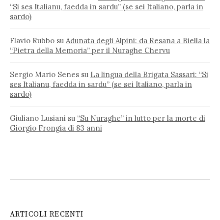
“Si ses Italianu, faedda in sardu” (se sei Italiano, parla in
sardo)
Flavio Rubbo
su
Adunata degli Alpini: da Resana a Biella la
“Pietra della Memoria” per il Nuraghe Chervu
Sergio Mario Senes
su
La lingua della Brigata Sassari: “Si
ses Italianu, faedda in sardu” (se sei Italiano, parla in
sardo)
Giuliano Lusiani
su
“Su Nuraghe” in lutto per la morte di
Giorgio Frongia di 83 anni
ARTICOLI RECENTI