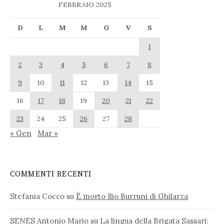
FEBBRAIO 2025
D
L
M
M
G
V
S
1
2
3
4
5
6
7
8
9
10
11
12
13
14
15
16
17
18
19
20
21
22
23
24
25
26
27
28
« Gen
Mar »
COMMENTI RECENTI
Stefania Cocco
su
È morto Ilio Burruni di Ghilarza
SENES Antonio Mario
su
La lingua della Brigata Sassari: