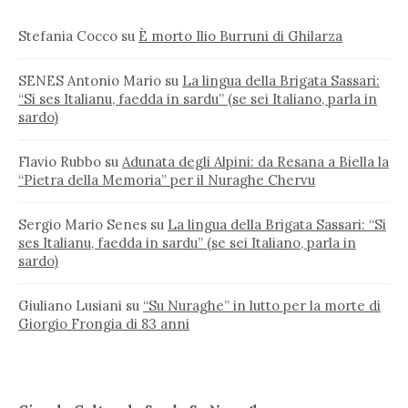
Stefania Cocco
su
È morto Ilio Burruni di Ghilarza
SENES Antonio Mario
su
La lingua della Brigata Sassari:
“Si ses Italianu, faedda in sardu” (se sei Italiano, parla in
sardo)
Flavio Rubbo
su
Adunata degli Alpini: da Resana a Biella la
“Pietra della Memoria” per il Nuraghe Chervu
Sergio Mario Senes
su
La lingua della Brigata Sassari: “Si
ses Italianu, faedda in sardu” (se sei Italiano, parla in
sardo)
Giuliano Lusiani
su
“Su Nuraghe” in lutto per la morte di
Giorgio Frongia di 83 anni