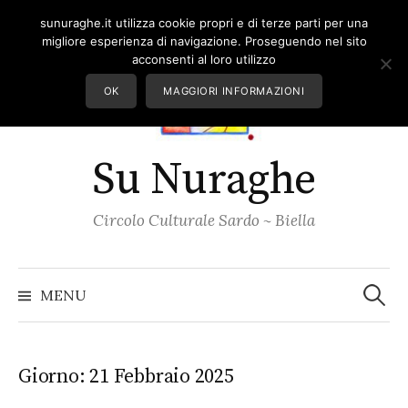
Skip
sunuraghe.it utilizza cookie propri e di terze parti per una
to
migliore esperienza di navigazione. Proseguendo nel sito
content
acconsenti al loro utilizzo
OK
MAGGIORI INFORMAZIONI
Su Nuraghe
Circolo Culturale Sardo ~ Biella
Ricerc
per:
MENU
Giorno:
21 Febbraio 2025