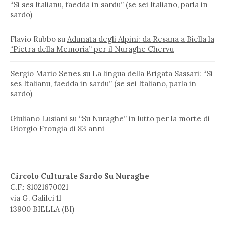
“Si ses Italianu, faedda in sardu” (se sei Italiano, parla in
sardo)
Flavio Rubbo
su
Adunata degli Alpini: da Resana a Biella la
“Pietra della Memoria” per il Nuraghe Chervu
Sergio Mario Senes
su
La lingua della Brigata Sassari: “Si
ses Italianu, faedda in sardu” (se sei Italiano, parla in
sardo)
Giuliano Lusiani
su
“Su Nuraghe” in lutto per la morte di
Giorgio Frongia di 83 anni
Circolo Culturale Sardo Su Nuraghe
C.F.: 81021670021
via G. Galilei 11
13900 BIELLA (BI)