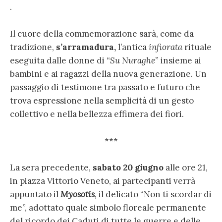
.
Il cuore della commemorazione sarà, come da
tradizione,
s’arramadura
,
l’antica
infiorata
rituale
eseguita dalle donne di “
Su Nuraghe
” insieme ai
bambini e ai ragazzi della nuova generazione. Un
passaggio di testimone tra passato e futuro che
trova espressione nella semplicità di un gesto
collettivo e nella bellezza effimera dei fiori.
***
La sera precedente,
sabato 20 giugno
alle ore 21,
in piazza Vittorio Veneto, ai partecipanti verrà
appuntato il
Myosotis
,
il delicato “Non ti scordar di
me”, adottato quale simbolo floreale permanente
del ricordo dei Caduti di tutte le guerre e delle