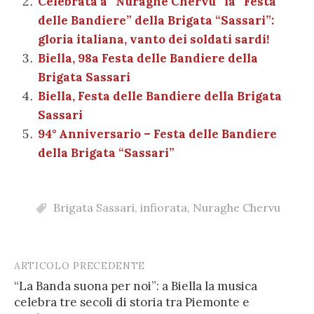
Celebrata a “Nuraghe Chervu” la “Festa
o
p
di
delle Bandiere” della Brigata “Sassari”:
k
gloria italiana, vanto dei soldati sardi!
Biella, 98a Festa delle Bandiere della
Brigata Sassari
Biella, Festa delle Bandiere della Brigata
Sassari
94° Anniversario – Festa delle Bandiere
della Brigata “Sassari”
Brigata Sassari
,
infiorata
,
Nuraghe Chervu
ARTICOLO PRECEDENTE
Post
“La Banda suona per noi”: a Biella la musica
navigation
celebra tre secoli di storia tra Piemonte e