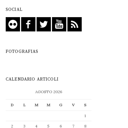
SOCIAL
FOTOGRAFIAS
CALENDARIO ARTICOLI
AGOSTO 2026
D
L
M
M
G
V
S
1
2
3
4
5
6
7
8