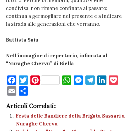
futuro. Perché la memoria, quando viene
condivisa, non rimane confinata al passato:
continua a germogliare nel presente e a indicare
la strada alle generazioni che verranno.
Battista Saiu
Nell’immagine di repertorio, infiorata al
“Nuraghe Chervu” di Biella
F
T
Pi
W
M
T
Li
P
a
w
nt
h
es
el
n
o
E
C
c
it
er
at
se
e
k
c
m
o
e
te
es
s
n
gr
e
k
Articoli Correlati:
ai
n
b
r
t
A
g
a
dI
et
Festa delle Bandiere della Brigata Sassari a
l
di
Nuraghe Chervu
o
p
er
m
n
vi