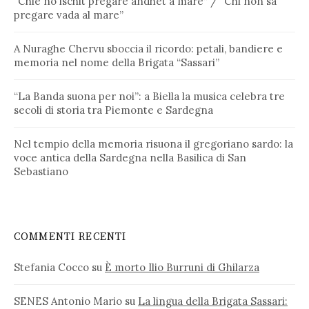
“Chie no ischit pregare andhet a mare” / “Chi non sa
pregare vada al mare”
A Nuraghe Chervu sboccia il ricordo: petali, bandiere e
memoria nel nome della Brigata “Sassari”
“La Banda suona per noi”: a Biella la musica celebra tre
secoli di storia tra Piemonte e Sardegna
Nel tempio della memoria risuona il gregoriano sardo: la
voce antica della Sardegna nella Basilica di San
Sebastiano
COMMENTI RECENTI
Stefania Cocco
su
È morto Ilio Burruni di Ghilarza
SENES Antonio Mario
su
La lingua della Brigata Sassari: