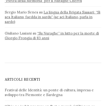
“Pietra della Memoria” per il Nuraghe Chervu
Sergio Mario Senes
su
La lingua della Brigata Sassari: “Si
ses Italianu, faedda in sardu” (se sei Italiano, parla in
sardo)
Giuliano Lusiani
su
“Su Nuraghe” in lutto per la morte di
Giorgio Frongia di 83 anni
ARTICOLI RECENTI
Festival delle Identità: un ponte di cultura, impresa e
sviluppo tra Piemonte e Sardegna