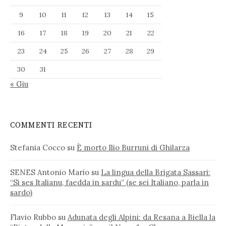
9
10
11
12
13
14
15
16
17
18
19
20
21
22
23
24
25
26
27
28
29
30
31
« Giu
COMMENTI RECENTI
Stefania Cocco
su
È morto Ilio Burruni di Ghilarza
SENES Antonio Mario
su
La lingua della Brigata Sassari:
“Si ses Italianu, faedda in sardu” (se sei Italiano, parla in
sardo)
Flavio Rubbo
su
Adunata degli Alpini: da Resana a Biella la