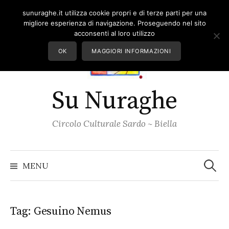
Skip
sunuraghe.it utilizza cookie propri e di terze parti per una
to
migliore esperienza di navigazione. Proseguendo nel sito
content
acconsenti al loro utilizzo
OK
MAGGIORI INFORMAZIONI
Su Nuraghe
Circolo Culturale Sardo ~ Biella
Ricerc
per:
MENU
Tag:
Gesuino Nemus