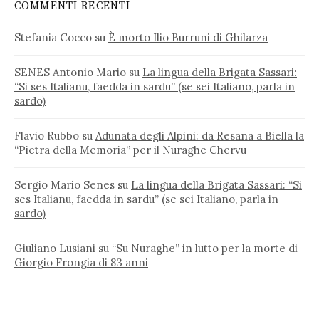
COMMENTI RECENTI
Stefania Cocco
su
È morto Ilio Burruni di Ghilarza
SENES Antonio Mario
su
La lingua della Brigata Sassari:
“Si ses Italianu, faedda in sardu” (se sei Italiano, parla in
sardo)
Flavio Rubbo
su
Adunata degli Alpini: da Resana a Biella la
“Pietra della Memoria” per il Nuraghe Chervu
Sergio Mario Senes
su
La lingua della Brigata Sassari: “Si
ses Italianu, faedda in sardu” (se sei Italiano, parla in
sardo)
Giuliano Lusiani
su
“Su Nuraghe” in lutto per la morte di
Giorgio Frongia di 83 anni