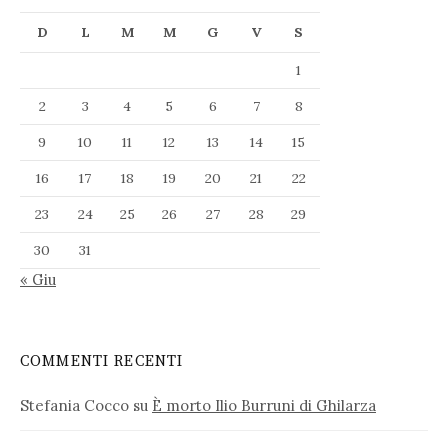
D
L
M
M
G
V
S
1
2
3
4
5
6
7
8
9
10
11
12
13
14
15
16
17
18
19
20
21
22
23
24
25
26
27
28
29
30
31
« Giu
COMMENTI RECENTI
Stefania Cocco
su
È morto Ilio Burruni di Ghilarza