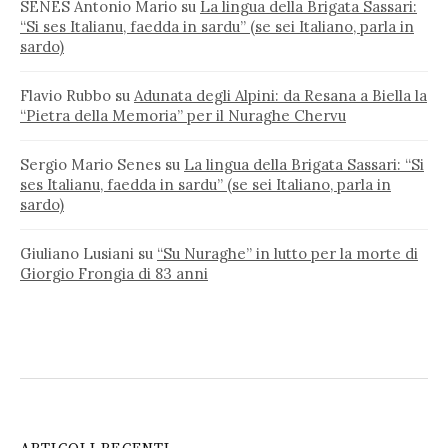
SENES Antonio Mario
su
La lingua della Brigata Sassari:
“Si ses Italianu, faedda in sardu” (se sei Italiano, parla in
sardo)
Flavio Rubbo
su
Adunata degli Alpini: da Resana a Biella la
“Pietra della Memoria” per il Nuraghe Chervu
Sergio Mario Senes
su
La lingua della Brigata Sassari: “Si
ses Italianu, faedda in sardu” (se sei Italiano, parla in
sardo)
Giuliano Lusiani
su
“Su Nuraghe” in lutto per la morte di
Giorgio Frongia di 83 anni