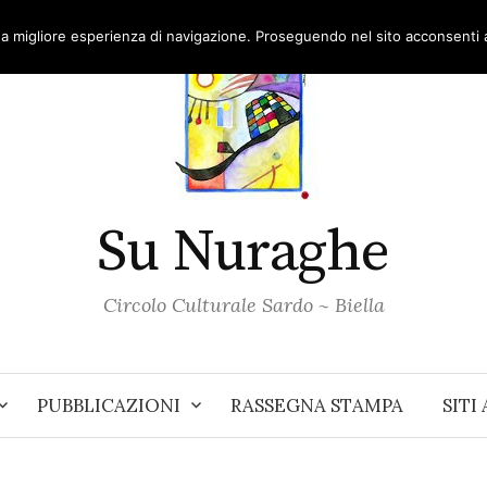
una migliore esperienza di navigazione. Proseguendo nel sito acconsenti al
Su Nuraghe
Circolo Culturale Sardo ~ Biella
PUBBLICAZIONI
RASSEGNA STAMPA
SITI