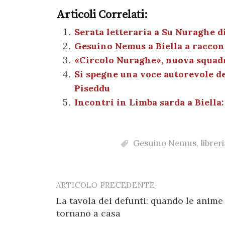
a
w
nt
h
es
el
Articoli Correlati:
c
it
er
at
se
e
e
te
es
s
n
gr
Serata letteraria a Su Nuraghe di
Gesuino Nemus a Biella a raccon
b
r
t
A
g
a
«Circolo Nuraghe», nuova squadra
o
p
er
m
Si spegne una voce autorevole de
o
p
Piseddu
k
Incontri in Limba sarda a Biella:
Gesuino Nemus
,
librer
ARTICOLO PRECEDENTE
Post
La tavola dei defunti: quando le anime
navigation
tornano a casa