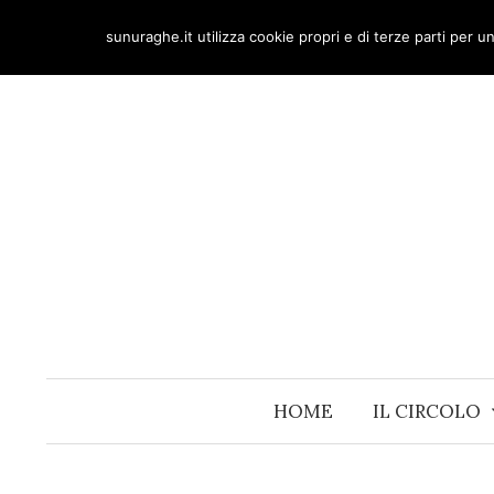
Skip
sunuraghe.it utilizza cookie propri e di terze parti per 
to
content
HOME
IL CIRCOLO