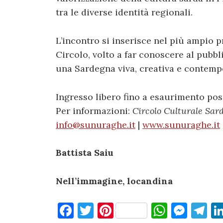
tra le diverse identità regionali.
L’incontro si inserisce nel più ampio p
Circolo, volto a far conoscere al pubb
una Sardegna viva, creativa e contemp
Ingresso libero fino a esaurimento post
Per informazioni:
Circolo Culturale Sar
info@sunuraghe.it
|
www.sunuraghe.it
Battista Saiu
Nell’immagine, locandina
F
T
Pi
W
M
T