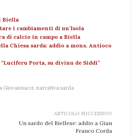
n
o
m
o
k
c
ai
n
e
k
l
di
 Biella
tare i cambiamenti di un’Isola
dI
et
vi
 di calcio in campo a Biella
n
di
lla Chiesa sarda: addio a mons. Antioco
 “Luciferu Porta, su divinu de Siddi”
ia Giovannacci
,
narrativa sarda
ARTICOLO SUCCESSIVO
Un sardo del Biellese: addio a Gian
Franco Corda