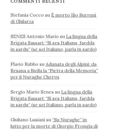
COMMENTI RECENTI
Stefania Cocco
su
È morto Ilio Burruni
di Ghilarza
SENES Antonio Mario
su
La lingua della
Brigata Sassari: “Si ses Italianu, faedda
in sardu” (se sei Italiano, parla in sardo)
Flavio Rubbo
su
Adunata degli Alpini: da
Resana a Biella la “Pietra della Memoria”
per il Nuraghe Chervu
Sergio Mario Senes
su
La lingua della
Brigata Sassari: “Si ses Italianu, faedda
in sardu” (se sei Italiano, parla in sardo)
Giuliano Lusiani
su
“Su Nuraghe” in
lutto per la morte di Giorgio Frongia di