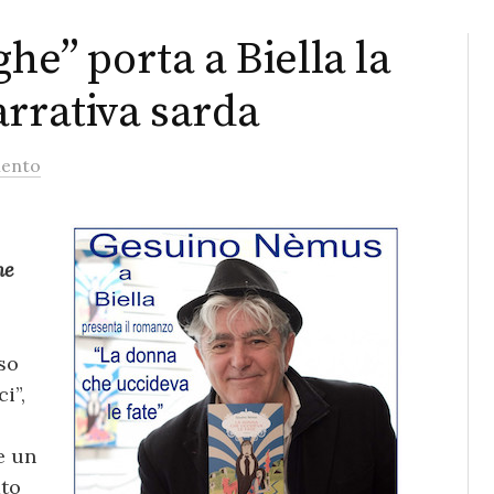
ghe” porta a Biella la
arrativa sarda
ento
he
so
i”,
e un
ato