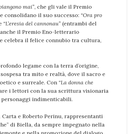
 piangono mai”
, che gli vale il Premio
che consolidano il suo successo:
“Ora pro
e
“L’eresia del cannonau”
(entrambi del
 anche il Premio Eno-letterario
celebra il felice connubio tra cultura,
 profondo legame con la terra d’origine,
ospesa tra mito e realtà, dove il sacro e
poetico e surreale. Con
“La donna che
re i lettori con la sua scrittura visionaria
i personaggi indimenticabili.
 Carta e Roberto Perinu, rappresentanti
he” di Biella, da sempre impegnato nella
Piemonte e nella promozione del dialogo