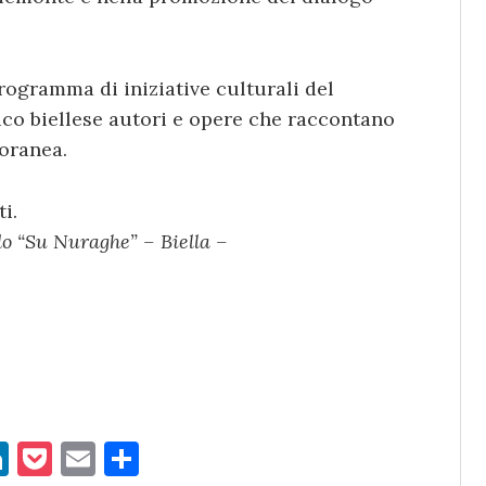
rogramma di iniziative culturali del
lico biellese autori e opere che raccontano
oranea.
i.
do “Su Nuraghe” – Biella –
Li
P
E
C