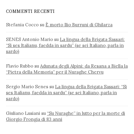
COMMENTI RECENTI
Stefania Cocco
su
È morto Ilio Burruni di Ghilarza
SENES Antonio Mario
su
La lingua della Brigata Sassari:
“Si ses Italianu, faedda in sardu” (se sei Italiano, parla in
sardo)
Flavio Rubbo
su
Adunata degli Alpini: da Resana a Biella la
“Pietra della Memoria” per il Nuraghe Chervu
Sergio Mario Senes
su
La lingua della Brigata Sassari: “Si
ses Italianu, faedda in sardu” (se sei Italiano, parla in
sardo)
Giuliano Lusiani
su
“Su Nuraghe” in lutto per la morte di
Giorgio Frongia di 83 anni