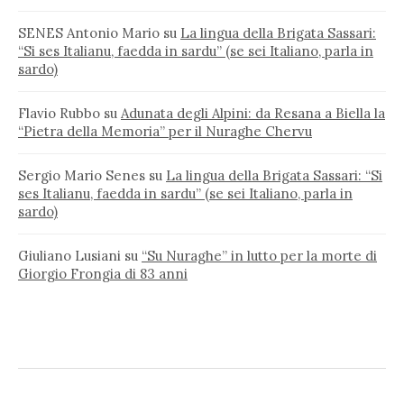
SENES Antonio Mario
su
La lingua della Brigata Sassari:
“Si ses Italianu, faedda in sardu” (se sei Italiano, parla in
sardo)
Flavio Rubbo
su
Adunata degli Alpini: da Resana a Biella la
“Pietra della Memoria” per il Nuraghe Chervu
Sergio Mario Senes
su
La lingua della Brigata Sassari: “Si
ses Italianu, faedda in sardu” (se sei Italiano, parla in
sardo)
Giuliano Lusiani
su
“Su Nuraghe” in lutto per la morte di
Giorgio Frongia di 83 anni