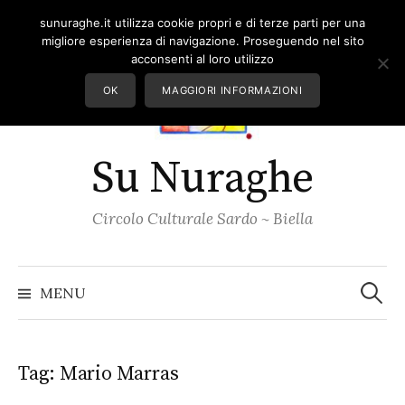
Skip
sunuraghe.it utilizza cookie propri e di terze parti per una
to
migliore esperienza di navigazione. Proseguendo nel sito
content
acconsenti al loro utilizzo
OK
MAGGIORI INFORMAZIONI
Su Nuraghe
Circolo Culturale Sardo ~ Biella
Ricerc
per:
MENU
Tag:
Mario Marras