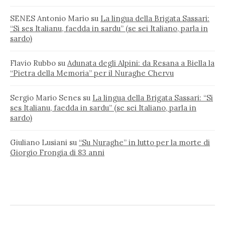
SENES Antonio Mario
su
La lingua della Brigata Sassari:
“Si ses Italianu, faedda in sardu” (se sei Italiano, parla in
sardo)
Flavio Rubbo
su
Adunata degli Alpini: da Resana a Biella la
“Pietra della Memoria” per il Nuraghe Chervu
Sergio Mario Senes
su
La lingua della Brigata Sassari: “Si
ses Italianu, faedda in sardu” (se sei Italiano, parla in
sardo)
Giuliano Lusiani
su
“Su Nuraghe” in lutto per la morte di
Giorgio Frongia di 83 anni