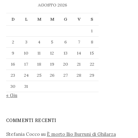
AGOSTO 2026
D
L
M
M
G
V
S
1
2
3
4
5
6
7
8
9
10
11
12
13
14
15
16
17
18
19
20
21
22
23
24
25
26
27
28
29
30
31
« Giu
COMMENTI RECENTI
Stefania Cocco
su
È morto Ilio Burruni di Ghilarza