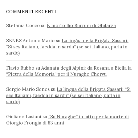
COMMENTI RECENTI
Stefania Cocco
su
È morto Ilio Burruni di Ghilarza
SENES Antonio Mario
su
La lingua della Brigata Sassari:
“Si ses Italianu, faedda in sardu” (se sei Italiano, parla in
sardo)
Flavio Rubbo
su
Adunata degli Alpini: da Resana a Biella la
“Pietra della Memoria” per il Nuraghe Chervu
Sergio Mario Senes
su
La lingua della Brigata Sassari: “Si
ses Italianu, faedda in sardu” (se sei Italiano, parla in
sardo)
Giuliano Lusiani
su
“Su Nuraghe” in lutto per la morte di
Giorgio Frongia di 83 anni