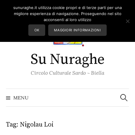
Skip
sunuraghe.it utilizza cookie propri e di terze parti per una
to
migliore esperienza di navigazione. Proseguendo nel sito
content
acconsenti al loro utilizzo
OK
MAGGIORI INFORMAZIONI
Su Nuraghe
Circolo Culturale Sardo ~ Biella
Ricerc
per:
MENU
Tag:
Nigolau Loi