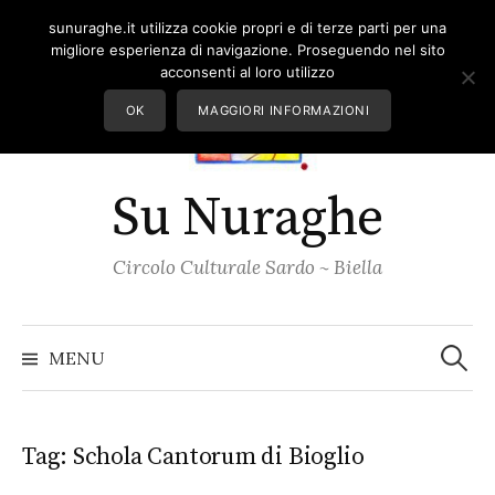
Skip
sunuraghe.it utilizza cookie propri e di terze parti per una
to
migliore esperienza di navigazione. Proseguendo nel sito
content
acconsenti al loro utilizzo
OK
MAGGIORI INFORMAZIONI
Su Nuraghe
Circolo Culturale Sardo ~ Biella
Ricerc
per:
MENU
Tag:
Schola Cantorum di Bioglio