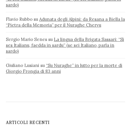
sardo)
Flavio Rubbo
su
Adunata degli Alpini: da Resana a Biella la
“Pietra della Memoria” per il Nuraghe Chervu
Sergio Mario Senes
su
La lingua della Brigata Sassari: “Si
ses Italianu, faedda in sardu” (se sei Italiano, parla in
sardo)
Giuliano Lusiani
su
“Su Nuraghe” in lutto per la morte di
Giorgio Frongia di 83 anni
ARTICOLI RECENTI