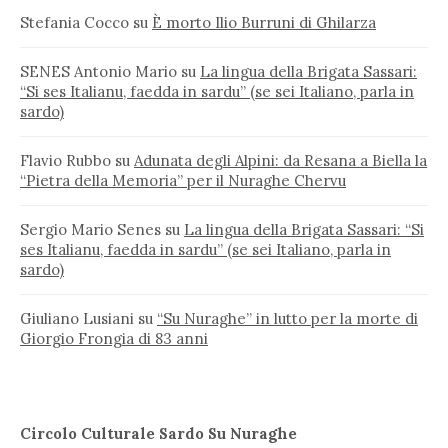
Stefania Cocco
su
È morto Ilio Burruni di Ghilarza
SENES Antonio Mario
su
La lingua della Brigata Sassari:
“Si ses Italianu, faedda in sardu” (se sei Italiano, parla in
sardo)
Flavio Rubbo
su
Adunata degli Alpini: da Resana a Biella la
“Pietra della Memoria” per il Nuraghe Chervu
Sergio Mario Senes
su
La lingua della Brigata Sassari: “Si
ses Italianu, faedda in sardu” (se sei Italiano, parla in
sardo)
Giuliano Lusiani
su
“Su Nuraghe” in lutto per la morte di
Giorgio Frongia di 83 anni
Circolo Culturale Sardo Su Nuraghe