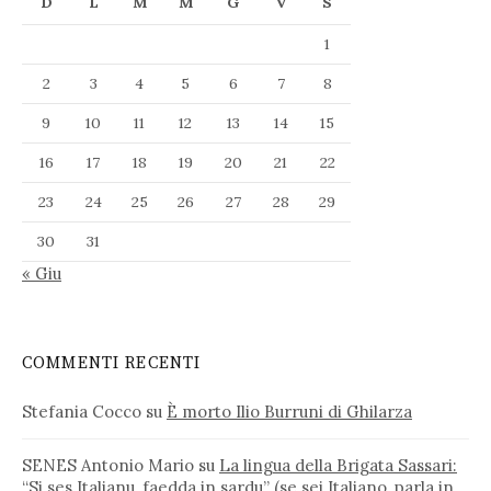
D
L
M
M
G
V
S
1
2
3
4
5
6
7
8
9
10
11
12
13
14
15
16
17
18
19
20
21
22
23
24
25
26
27
28
29
30
31
« Giu
COMMENTI RECENTI
Stefania Cocco
su
È morto Ilio Burruni di Ghilarza
SENES Antonio Mario
su
La lingua della Brigata Sassari:
“Si ses Italianu, faedda in sardu” (se sei Italiano, parla in