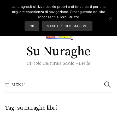
Skip
sunuraghe.it utilizza cookie propri e di terze parti per una
to
migliore esperienza di navigazione. Proseguendo nel sito
content
acconsenti al loro utilizzo
OK
MAGGIORI INFORMAZIONI
Su Nuraghe
Circolo Culturale Sardo ~ Biella
Ricerc
per:
MENU
Tag:
su nuraghe libri