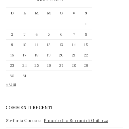
D
L
M
M
G
V
S
1
2
3
4
5
6
7
8
9
10
11
12
13
14
15
16
17
18
19
20
21
22
23
24
25
26
27
28
29
30
31
« Giu
COMMENTI RECENTI
Stefania Cocco
su
È morto Ilio Burruni di Ghilarza