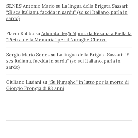
SENES Antonio Mario
su
La lingua della Brigata Sassari:
“Si ses Italianu, faedda in sardu” (se sei Italiano, parla in
sardo)
Flavio Rubbo
su
Adunata degli Alpini: da Resana a Biella la
“Pietra della Memoria” per il Nuraghe Chervu
Sergio Mario Senes
su
La lingua della Brigata Sassari: “Si
ses Italianu, faedda in sardu” (se sei Italiano, parla in
sardo)
Giuliano Lusiani
su
“Su Nuraghe” in lutto per la morte di
Giorgio Frongia di 83 anni