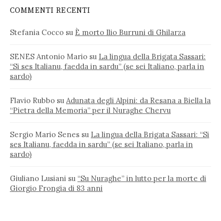
COMMENTI RECENTI
Stefania Cocco
su
È morto Ilio Burruni di Ghilarza
SENES Antonio Mario
su
La lingua della Brigata Sassari:
“Si ses Italianu, faedda in sardu” (se sei Italiano, parla in
sardo)
Flavio Rubbo
su
Adunata degli Alpini: da Resana a Biella la
“Pietra della Memoria” per il Nuraghe Chervu
Sergio Mario Senes
su
La lingua della Brigata Sassari: “Si
ses Italianu, faedda in sardu” (se sei Italiano, parla in
sardo)
Giuliano Lusiani
su
“Su Nuraghe” in lutto per la morte di
Giorgio Frongia di 83 anni