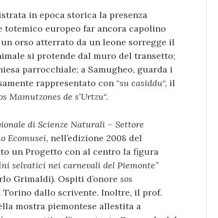
istrata in epoca storica la presenza
ale totemico europeo far ancora capolino
, un orso atterrato da un leone sorregge il
nimale si protende dal muro del transetto;
Chiesa parrocchiale; a Samugheo, guarda i
osamente rappresentato con “
su casiddu
“, il
os Mamutzones de s’Urtzu
“.
onale di Scienze Naturali – Settore
rio Ecomusei
, nell’edizione 2008 del
o un Progetto con al centro la figura
mini selvatici nei carnevali del Piemonte
”
arlo Grimaldi). Ospiti d’onore
sos
orino dallo scrivente. Inoltre, il prof.
ella mostra piemontese allestita a