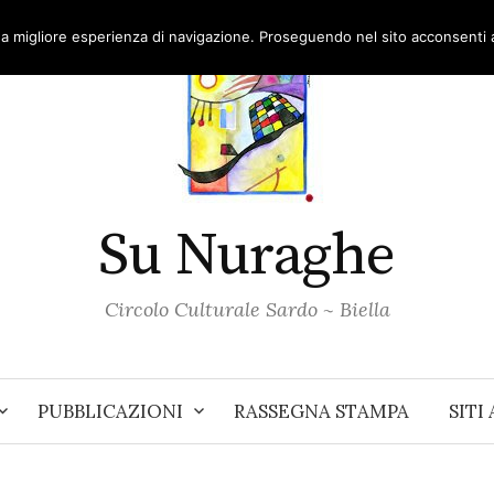
una migliore esperienza di navigazione. Proseguendo nel sito acconsenti al
Su Nuraghe
Circolo Culturale Sardo ~ Biella
PUBBLICAZIONI
RASSEGNA STAMPA
SITI