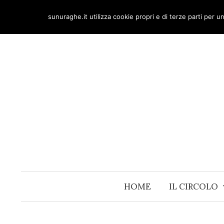
Skip
sunuraghe.it utilizza cookie propri e di terze parti per 
to
content
HOME
IL CIRCOLO