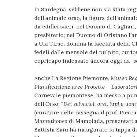
In Sardegna, sebbene non sia stata reg
dell’animale orso, la figura dell’anim
da edifici sacri: nel Duomo di Cagliari
presbiterio; nel Duomo di Oristano l’a
a Ula Tirso, domina la facciata della 
fedeli dalle mensole del pulpito, curi
copricapo indossato ancora oggi da “
s
Anche La Regione Piemonte,
Museo Regi
Pianificazione aree Protette – Laborato
Carnevale piemontese, ha messo a punt
dell’Orso: “
Dei selvatici, orsi, lupi e uo
(curatore delle rassegna il prof. Pierc
Mamuthones
di Mamoiada, presentati a T
Battista Saiu ha inaugurato la tappa d