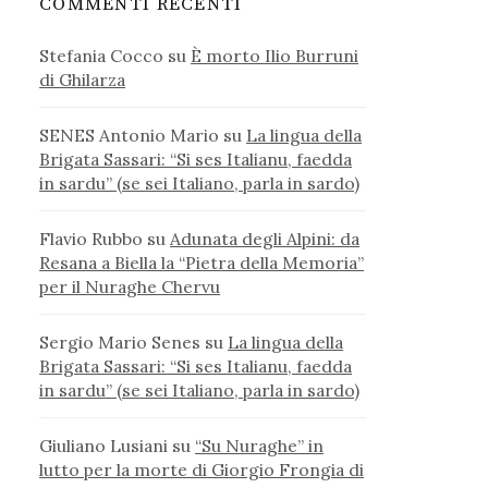
COMMENTI RECENTI
Stefania Cocco
su
È morto Ilio Burruni
di Ghilarza
SENES Antonio Mario
su
La lingua della
Brigata Sassari: “Si ses Italianu, faedda
in sardu” (se sei Italiano, parla in sardo)
Flavio Rubbo
su
Adunata degli Alpini: da
Resana a Biella la “Pietra della Memoria”
per il Nuraghe Chervu
Sergio Mario Senes
su
La lingua della
Brigata Sassari: “Si ses Italianu, faedda
in sardu” (se sei Italiano, parla in sardo)
Giuliano Lusiani
su
“Su Nuraghe” in
lutto per la morte di Giorgio Frongia di