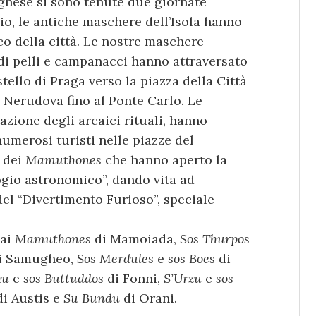
ghese si sono tenute due giornate
io, le antiche maschere dell’Isola hanno
co della città. Le nostre maschere
i di pelli e campanacci hanno attraversato
stello di Praga verso la piazza della Città
 Nerudova fino al Ponte Carlo. Le
zione degli arcaici rituali, hanno
 numerosi turisti nelle piazze del
a dei
Mamuthones
che hanno aperto la
logio astronomico”, dando vita ad
 del “Divertimento Furioso”, speciale
dai
Mamuthones
di Mamoiada,
Sos Thurpos
i Samugheo,
Sos Merdules
e
sos Boes
di
hu
e
sos Buttuddos
di Fonni,
S’Urzu
e
sos
i Austis e
Su Bundu
di Orani.