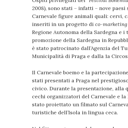
Ospiti privilegiati del “
Festival Bohemi
2008), sono stati – infatti – nove paes
Carnevale figure animali quali: cervi, c
inseriti in un progetto di
co-marketing
Regione Autonoma della Sardegna e i to
promozione della Sardegna in Repubbli
è stato patrocinato dall’Agenzia del T
Municipalità di Praga e dalla 1a Circos
Il Carnevale boemo e la partecipazion
stati presentati a Praga nel prestigios
civico. Durante la presentazione, alla 
cechi organizzatori del Carnevale e l
stato proiettato un filmato sul Carneva
turistiche dell’Isola in lingua ceca.