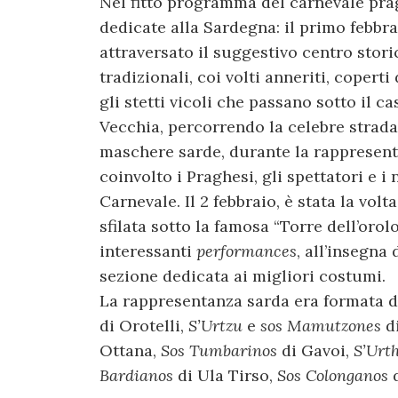
Nel fitto programma del carnevale pra
dedicate alla Sardegna: il primo febbra
attraversato il suggestivo centro stori
tradizionali, coi volti anneriti, copert
gli stetti vicoli che passano sotto il ca
Vecchia, percorrendo la celebre strada
maschere sarde, durante la rappresenta
coinvolto i Praghesi, gli spettatori e i
Carnevale. Il 2 febbraio, è stata la volt
sfilata sotto la famosa “Torre dell’oro
interessanti
performances
, all’insegna
sezione dedicata ai migliori costumi.
La rappresentanza sarda era formata 
di Orotelli,
S’Urtzu
e
sos Mamutzones
d
Ottana,
Sos Tumbarinos
di Gavoi,
S’Urt
Bardianos
di Ula Tirso,
Sos Colonganos
d