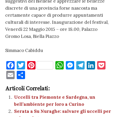
suggestivi del Biellese e apprezzare le bellezze
discrete di una provincia forse nascosta ma
certamente capace di produrre appuntamenti
culturali di interesse. Inaugurazione del festival,
Venerdì 22 Maggio 2015 – ore 18.00, Palazzo
Gromo Losa, Biella Piazzo
Simmaco Cabiddu
F
T
Pi
W
M
T
Li
P
a
w
nt
h
es
el
n
o
E
C
c
it
er
at
se
e
k
c
m
o
e
te
es
s
n
gr
e
k
Articoli Correlati:
ai
n
b
r
t
A
g
a
dI
et
Uccelli tra Piemonte e Sardegna, un
l
di
bell’ambiente per loro a Curino
o
p
er
m
n
vi
Serata a Su Nuraghe: salvare gli uccelli per
o
p
di