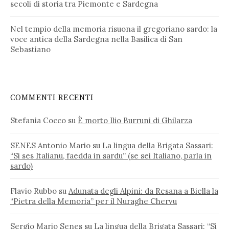
secoli di storia tra Piemonte e Sardegna
Nel tempio della memoria risuona il gregoriano sardo: la
voce antica della Sardegna nella Basilica di San
Sebastiano
COMMENTI RECENTI
Stefania Cocco
su
È morto Ilio Burruni di Ghilarza
SENES Antonio Mario
su
La lingua della Brigata Sassari:
“Si ses Italianu, faedda in sardu” (se sei Italiano, parla in
sardo)
Flavio Rubbo
su
Adunata degli Alpini: da Resana a Biella la
“Pietra della Memoria” per il Nuraghe Chervu
Sergio Mario Senes
su
La lingua della Brigata Sassari: “Si