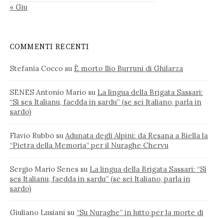
« Giu
COMMENTI RECENTI
Stefania Cocco
su
È morto Ilio Burruni di Ghilarza
SENES Antonio Mario
su
La lingua della Brigata Sassari:
“Si ses Italianu, faedda in sardu” (se sei Italiano, parla in
sardo)
Flavio Rubbo
su
Adunata degli Alpini: da Resana a Biella la
“Pietra della Memoria” per il Nuraghe Chervu
Sergio Mario Senes
su
La lingua della Brigata Sassari: “Si
ses Italianu, faedda in sardu” (se sei Italiano, parla in
sardo)
Giuliano Lusiani
su
“Su Nuraghe” in lutto per la morte di