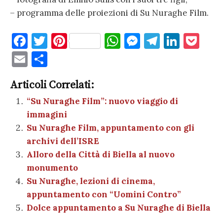
– programma delle proiezioni di Su Nuraghe Film.
F
T
Pi
W
M
T
Li
P
a
w
nt
h
es
el
n
o
E
C
c
it
er
at
se
e
k
c
m
o
e
te
es
s
n
gr
e
k
Articoli Correlati:
ai
n
b
r
t
A
g
a
dI
et
“Su Nuraghe Film”: nuovo viaggio di
l
di
immagini
o
p
er
m
n
vi
Su Nuraghe Film, appuntamento con gli
o
p
di
archivi dell’ISRE
k
Alloro della Città di Biella al nuovo
monumento
Su Nuraghe, lezioni di cinema,
appuntamento con “Uomini Contro”
Dolce appuntamento a Su Nuraghe di Biella