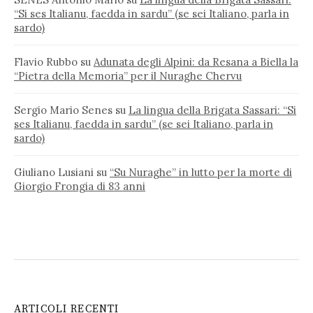
“Si ses Italianu, faedda in sardu” (se sei Italiano, parla in
sardo)
Flavio Rubbo
su
Adunata degli Alpini: da Resana a Biella la
“Pietra della Memoria” per il Nuraghe Chervu
Sergio Mario Senes
su
La lingua della Brigata Sassari: “Si
ses Italianu, faedda in sardu” (se sei Italiano, parla in
sardo)
Giuliano Lusiani
su
“Su Nuraghe” in lutto per la morte di
Giorgio Frongia di 83 anni
ARTICOLI RECENTI