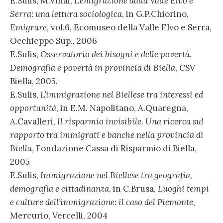
E.Sulis, M.Vinai,
L’emigrazione dalla Valle Elvo e
Serra: una lettura sociologica
, in G.P.Chiorino,
Emigrare
, vol.6, Ecomuseo della Valle Elvo e Serra,
Occhieppo Sup., 2006
E.Sulis,
Osservatorio dei bisogni e delle povertà.
Demografia e povertà in provincia di Biella
, CSV
Biella, 2005.
E.Sulis,
L’immigrazione nel Biellese tra interessi ed
opportunità
, in E.M. Napolitano, A.Quaregna,
A.Cavalleri,
Il risparmio invisibile. Una ricerca sul
rapporto tra immigrati e banche nella provincia di
Biella
, Fondazione Cassa di Risparmio di Biella,
2005
E.Sulis,
Immigrazione nel Biellese tra geografia,
demografia e cittadinanza
, in C.Brusa,
Luoghi tempi
e culture dell’immigrazione: il caso del Piemonte
,
Mercurio, Vercelli, 2004