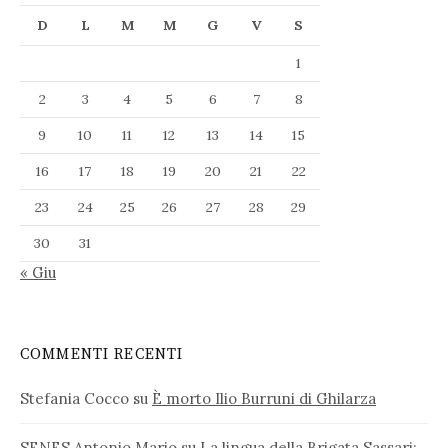
D
L
M
M
G
V
S
1
2
3
4
5
6
7
8
9
10
11
12
13
14
15
16
17
18
19
20
21
22
23
24
25
26
27
28
29
30
31
« Giu
COMMENTI RECENTI
Stefania Cocco
su
È morto Ilio Burruni di Ghilarza
SENES Antonio Mario
su
La lingua della Brigata Sassari: