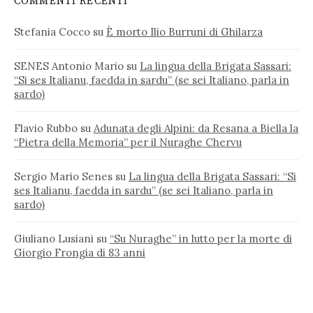
COMMENTI RECENTI
Stefania Cocco
su
È morto Ilio Burruni di Ghilarza
SENES Antonio Mario
su
La lingua della Brigata Sassari:
“Si ses Italianu, faedda in sardu” (se sei Italiano, parla in
sardo)
Flavio Rubbo
su
Adunata degli Alpini: da Resana a Biella la
“Pietra della Memoria” per il Nuraghe Chervu
Sergio Mario Senes
su
La lingua della Brigata Sassari: “Si
ses Italianu, faedda in sardu” (se sei Italiano, parla in
sardo)
Giuliano Lusiani
su
“Su Nuraghe” in lutto per la morte di
Giorgio Frongia di 83 anni