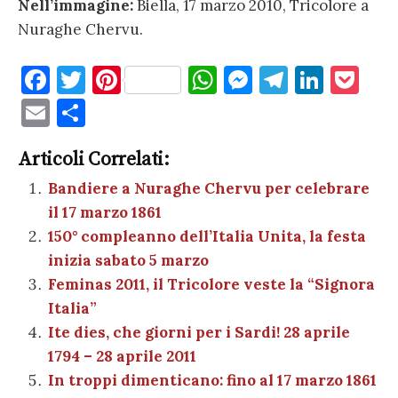
Nell’immagine:
Biella, 17 marzo 2010, Tricolore a
Nuraghe Chervu.
F
T
Pi
W
M
T
Li
P
a
w
nt
h
es
el
n
o
E
C
c
it
er
at
se
e
k
c
m
o
e
te
es
s
n
gr
e
k
Articoli Correlati:
ai
n
b
r
t
A
g
a
dI
et
Bandiere a Nuraghe Chervu per celebrare
l
di
il 17 marzo 1861
o
p
er
m
n
vi
150° compleanno dell’Italia Unita, la festa
o
p
di
inizia sabato 5 marzo
k
Feminas 2011, il Tricolore veste la “Signora
Italia”
Ite dies, che giorni per i Sardi! 28 aprile
1794 – 28 aprile 2011
In troppi dimenticano: fino al 17 marzo 1861