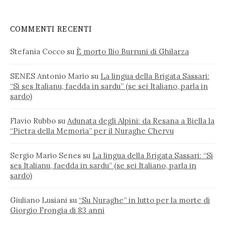
COMMENTI RECENTI
Stefania Cocco
su
È morto Ilio Burruni di Ghilarza
SENES Antonio Mario
su
La lingua della Brigata Sassari:
“Si ses Italianu, faedda in sardu” (se sei Italiano, parla in
sardo)
Flavio Rubbo
su
Adunata degli Alpini: da Resana a Biella la
“Pietra della Memoria” per il Nuraghe Chervu
Sergio Mario Senes
su
La lingua della Brigata Sassari: “Si
ses Italianu, faedda in sardu” (se sei Italiano, parla in
sardo)
Giuliano Lusiani
su
“Su Nuraghe” in lutto per la morte di
Giorgio Frongia di 83 anni