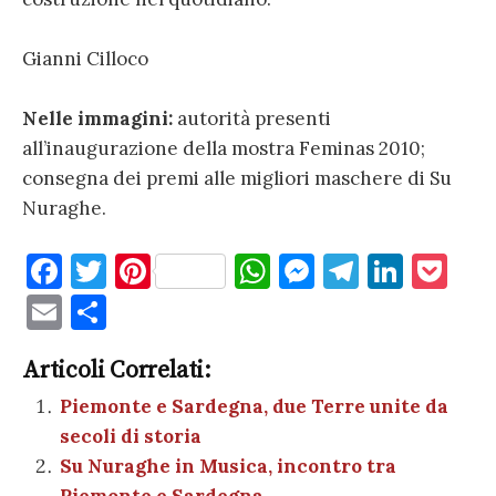
Gianni Cilloco
Nelle immagini:
autorità presenti
all’inaugurazione della mostra Feminas 2010;
consegna dei premi alle migliori maschere di Su
Nuraghe.
F
T
Pi
W
M
T
Li
P
a
w
nt
h
es
el
n
o
E
C
c
it
er
at
se
e
k
c
m
o
e
te
es
s
n
gr
e
k
Articoli Correlati:
ai
n
b
r
t
A
g
a
dI
et
Piemonte e Sardegna, due Terre unite da
l
di
secoli di storia
o
p
er
m
n
vi
Su Nuraghe in Musica, incontro tra
o
p
di