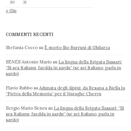
30
31
« Giu
COMMENTI RECENTI
Stefania Cocco
su
È morto Ilio Burruni di Ghilarza
SENES Antonio Mario
su
La lingua della Brigata Sassari:
“Si ses Italianu, faedda in sardu” (se sei Italiano, parla in
sardo)
Flavio Rubbo
su
Adunata degli Alpini: da Resana a Biella la
“Pietra della Memoria” per il Nuraghe Chervu
Sergio Mario Senes
su
La lingua della Brigata Sassari: “Si
ses Italianu, faedda in sardu” (se sei Italiano, parla in
sardo)