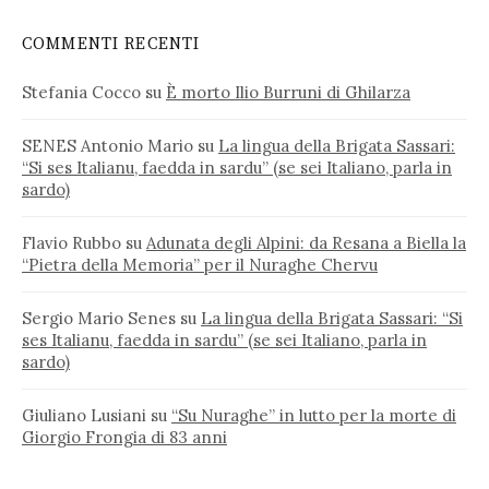
COMMENTI RECENTI
Stefania Cocco
su
È morto Ilio Burruni di Ghilarza
SENES Antonio Mario
su
La lingua della Brigata Sassari:
“Si ses Italianu, faedda in sardu” (se sei Italiano, parla in
sardo)
Flavio Rubbo
su
Adunata degli Alpini: da Resana a Biella la
“Pietra della Memoria” per il Nuraghe Chervu
Sergio Mario Senes
su
La lingua della Brigata Sassari: “Si
ses Italianu, faedda in sardu” (se sei Italiano, parla in
sardo)
Giuliano Lusiani
su
“Su Nuraghe” in lutto per la morte di
Giorgio Frongia di 83 anni