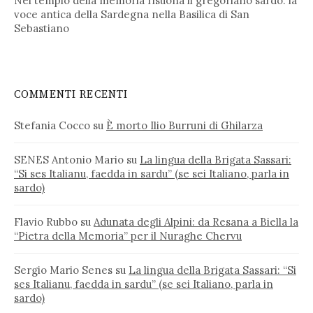
Nel tempio della memoria risuona il gregoriano sardo: la
voce antica della Sardegna nella Basilica di San
Sebastiano
COMMENTI RECENTI
Stefania Cocco
su
È morto Ilio Burruni di Ghilarza
SENES Antonio Mario
su
La lingua della Brigata Sassari:
“Si ses Italianu, faedda in sardu” (se sei Italiano, parla in
sardo)
Flavio Rubbo
su
Adunata degli Alpini: da Resana a Biella la
“Pietra della Memoria” per il Nuraghe Chervu
Sergio Mario Senes
su
La lingua della Brigata Sassari: “Si
ses Italianu, faedda in sardu” (se sei Italiano, parla in
sardo)