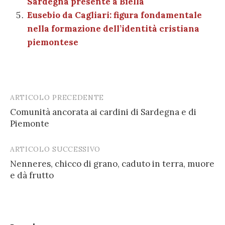
Sardegna presente a Biella
Eusebio da Cagliari: figura fondamentale
nella formazione dell’identità cristiana
piemontese
ARTICOLO PRECEDENTE
Post
Comunità ancorata ai cardini di Sardegna e di
navigation
Piemonte
ARTICOLO SUCCESSIVO
Nenneres, chicco di grano, caduto in terra, muore
e dà frutto