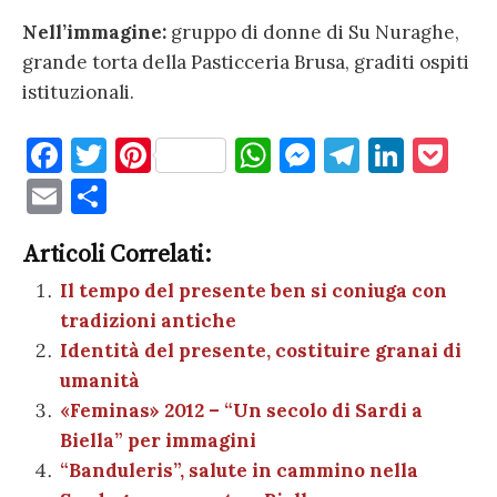
Nell’immagine:
gruppo di donne di Su Nuraghe,
grande torta della Pasticceria Brusa, graditi ospiti
istituzionali.
F
T
Pi
W
M
T
Li
P
a
w
nt
h
es
el
n
o
E
C
c
it
er
at
se
e
k
c
m
o
e
te
es
s
n
gr
e
k
Articoli Correlati:
ai
n
b
r
t
A
g
a
dI
et
Il tempo del presente ben si coniuga con
l
di
tradizioni antiche
o
p
er
m
n
vi
Identità del presente, costituire granai di
o
p
di
umanità
k
«Feminas» 2012 – “Un secolo di Sardi a
Biella” per immagini
“Banduleris”, salute in cammino nella